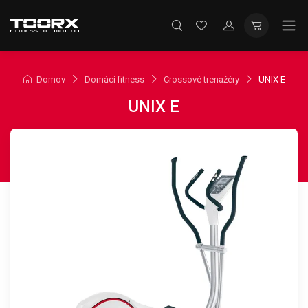
Domov
Domácí fitness
Crossové trenažéry
UNIX E
UNIX E