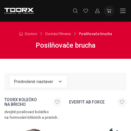
Domov
Domácí fitness
Posilňovače brucha
Posilňovače brucha
TOORX KOLEČKO
EVERFIT AB FORCE
NA BŘICHO
dvojité posilovací kolečko
na formování břišních a prsních
svalů, protiskluzové rukojeti,
lehké, snadno přenosné