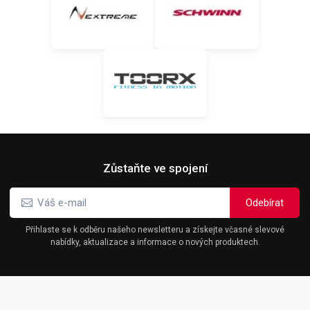
Zůstaňte ve spojení
Přihlaste se k odběru našeho newsletteru a získejte včasné slevové
nabídky, aktualizace a informace o nových produktech.