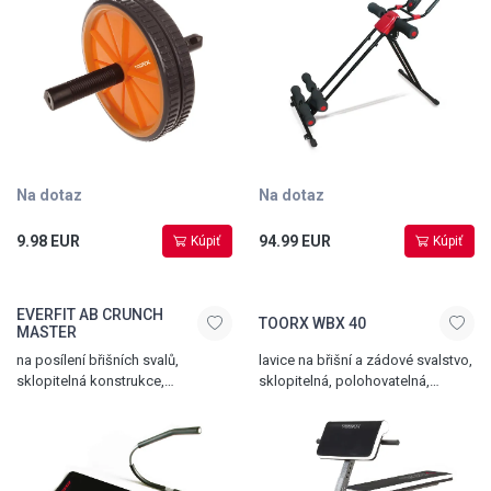
Na dotaz
Na dotaz
9.98 EUR
94.99 EUR
Kúpiť
Kúpiť
EVERFIT AB CRUNCH
TOORX WBX 40
MASTER
na posílení břišních svalů,
lavice na břišní a zádové svalstvo,
sklopitelná konstrukce,
sklopitelná, polohovatelná,
polstrovaná opěrka hlavy,
bicepsová opěrka, nosnost 110
protiskluzová podložka
kg