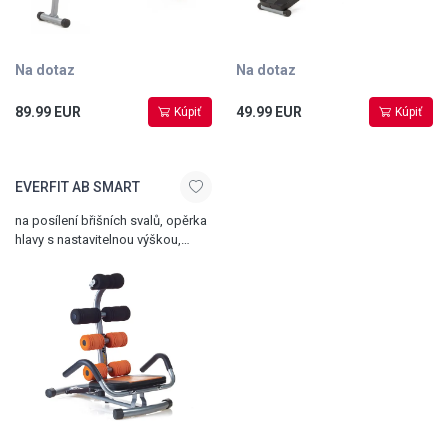
Na dotaz
Na dotaz
89.99 EUR
49.99 EUR
Kúpiť
Kúpiť
EVERFIT AB SMART
na posílení břišních svalů, opěrka
hlavy s nastavitelnou výškou,
sklopitelná konstrukce, nosnost
100 kg