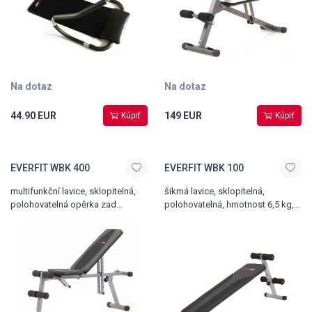
Na dotaz
Na dotaz
44.90 EUR
149 EUR
Kúpiť
Kúpiť
EVERFIT WBK 400
EVERFIT WBK 100
multifunkční lavice, sklopitelná,
šikmá lavice, sklopitelná,
polohovatelná opěrka zad
polohovatelná, hmotnost 6,5 kg,
i sedací část, hmotnost 12 kg,
nosnost 110 kg
nosnost 120 kg