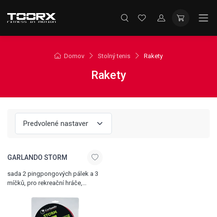
Domov
Stolný tenis
Rakety
Rakety
GARLANDO STORM
sada 2 pingpongových pálek a 3
míčků, pro rekreační hráče,
schváleno ITTF