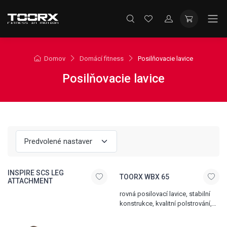
Domov
Domácí fitness
Posilňovacie lavice
Posilňovacie lavice
INSPIRE SCS LEG
TOORX WBX 65
ATTACHMENT
rovná posilovací lavice, stabilní
konstrukce, kvalitní polstrování,
celková nosnost 320 kg