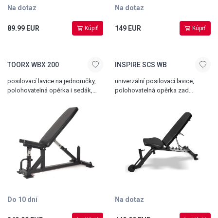
Na dotaz
Na dotaz
89.99 EUR
149 EUR
Kúpiť
Kúpiť
TOORX WBX 200
INSPIRE SCS WB
posilovací lavice na jednoručky,
univerzální posilovací lavice,
polohovatelná opěrka i sedák,
polohovatelná opěrka zad
transportní kolečka a madlo, max.
i sedák, možnost negativního
nosnost 320 kg
sklonu, transportní kolečka,
kvalitní ocelová konstrukce,
hmotnost 34 kg, celková nosnost
450 kg
Do 10 dní
Na dotaz