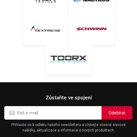
Zůstaňte ve spojení
Přihlaste se k odběru našeho newsletteru a získejte včasné slevové
nabídky, aktualizace a informace o nových produktech.