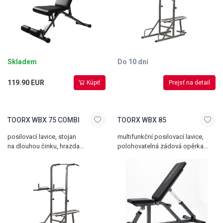
Skladem
Do 10 dní
119.90 EUR
Kúpiť
Prejsť na detail
TOORX WBX 75 COMBI
TOORX WBX 85
posilovací lavice, stojan
multifunkční posilovací lavice,
na dlouhou činku, hrazda
polohovatelná zádová opěrka
a bradla, adaptér na kliky, nosnost
i sedák, celková nosnost 320 kg
120 kg