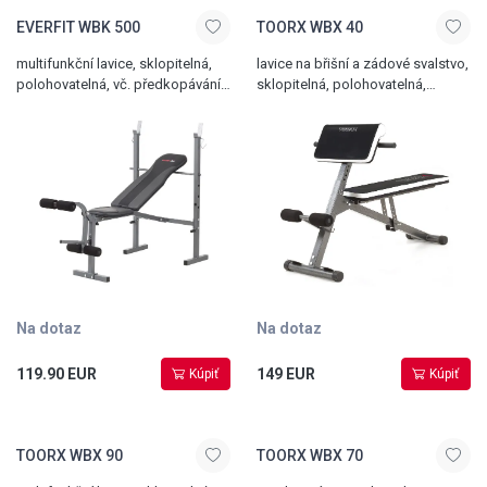
EVERFIT WBK 500
TOORX WBX 40
multifunkční lavice, sklopitelná,
lavice na břišní a zádové svalstvo,
polohovatelná, vč. předkopávání
sklopitelná, polohovatelná,
a stojanu na dlouhou činku,
bicepsová opěrka, nosnost 110
nosnost 200 kg
kg
Na dotaz
Na dotaz
119.90 EUR
149 EUR
Kúpiť
Kúpiť
TOORX WBX 90
TOORX WBX 70