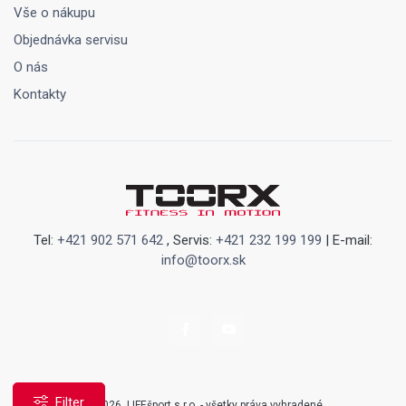
Vše o nákupu
Objednávka servisu
O nás
Kontakty
Tel:
+421 902 571 642
, Servis:
+421 232 199 199
| E-mail:
info@toorx.sk
Filter
© 2026, LIFEšport s.r.o. - všetky práva vyhradené