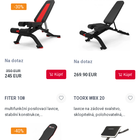
sklonu, transportní kolečka,
transportní kolečka a madlo,
-30%
hmotnost 27 kg, celková nosnost
celková nosnost 218 kg,
272 kg
hmotnost 31 kg
Na dotaz
Na dotaz
350 EUR
Kúpiť
269.90 EUR
Kúpiť
245 EUR
FITER 108
TOORX WBX 20
multifunkční posilovací lavice,
lavice na zádové svalstvo,
stabilní konstrukce,
sklopitelná, polohovatelná,
polohovatelná zádová opěrka,
nosnost 100 kg
hmotnost 17 kg
-40%