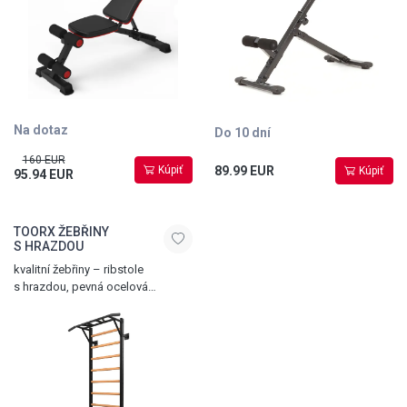
Na dotaz
Do 10 dní
160 EUR
Kúpiť
89.99 EUR
Kúpiť
95.94 EUR
TOORX ŽEBŘINY
S HRAZDOU
kvalitní žebřiny – ribstole
s hrazdou, pevná ocelová
konstrukce 80 x 40 mm, 10
dřevěných příček s šířkou 710
mm, možnost rozšíření o další
příslušenství, kotvení do zdi,
nosnost 100 kg, hmotnost 28,5 kg