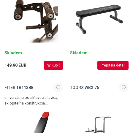
Skladem
Skladem
149.90 EUR
Kúpiť
Prejsť na detail
FITER TB11388
TOORX WBX 75
univerzálna posilňovacia lavica,
sklopiteľná konštrukcia,
polohovateľná chrbtová opierka
aj sedák, celková nosnosť 300 kg,
hmotnosť 11,6 kg