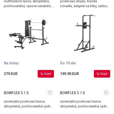
multifunkční lavice, sklopitelná,
posilovací stojan, hrazda
polohovatelná, vysoce variabilní,
a bradla, adaptér na kliky, zádová
vč. opěrky na biceps, stojanu
opěrka na předkopávání, nosnost
na dlouhou činku a předkopávání
120 kg
Na dotaz
Do 10 dní
279 EUR
199.90 EUR
Kúpiť
Kúpiť
BOWFLEX 5.1 S
BOWFLEX 3.1 S
univerzální posilovací lavice,
univerzální posilovací lavice,
sklopitelná, polohovatelná opěrka
sklopitelná, polohovatelná opěrka
zad i sedák, možnost negativního
zad, možnost negativního sklonu,