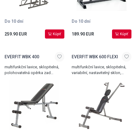
Do 10 dní
Do 10 dní
259.90 EUR
189.90 EUR
Kúpiť
Kúpiť
EVERFIT WBK 400
EVERFIT WBK 600 FLEXI
multifunkční lavice, sklopitelná,
multifunkční lavice, sklopitelná,
polohovatelná opěrka zad
variabilní, nastavitelný sklon,
i sedací část, hmotnost 12 kg,
tahové cviky, nosnost 120 kg
nosnost 120 kg