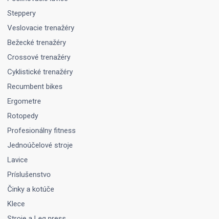
Steppery
Veslovacie trenažéry
Bežecké trenažéry
Crossové trenažéry
Cyklistické trenažéry
Recumbent bikes
Ergometre
Rotopedy
Profesionálny fitness
Jednoúčelové stroje
Lavice
Príslušenstvo
Činky a kotúče
Klece
Stroje a Leg press