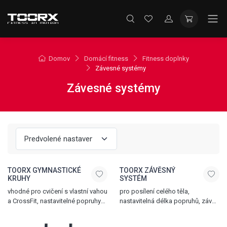
Domov
Domácí fitness
Fitness doplnky
Závesné systémy
Závesné systémy
TOORX GYMNASTICKÉ
TOORX ZÁVĚSNÝ
KRUHY
SYSTÉM
vhodné pro cvičení s vlastní vahou
pro posílení celého těla,
a CrossFit, nastavitelné popruhy
nastavitelná délka popruhů, závěs
z nylonu, snadné upevnění
na dveře, přenosný obal, černá -
i demontáž
oranžová