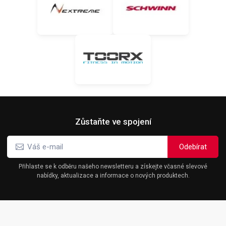
Zůstaňte ve spojení
Přihlaste se k odběru našeho newsletteru a získejte včasné slevové
nabídky, aktualizace a informace o nových produktech.