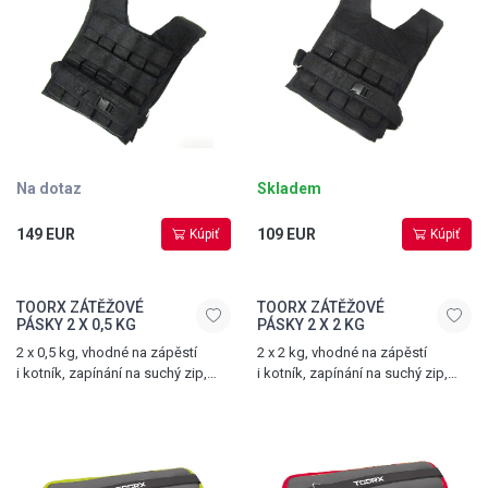
velikosti vesty
velikosti vesty
Na dotaz
Skladem
149 EUR
109 EUR
Kúpiť
Kúpiť
TOORX ZÁTĚŽOVÉ
TOORX ZÁTĚŽOVÉ
PÁSKY 2 X 0,5 KG
PÁSKY 2 X 2 KG
2 x 0,5 kg, vhodné na zápěstí
2 x 2 kg, vhodné na zápěstí
i kotník, zapínání na suchý zip,
i kotník, zapínání na suchý zip,
zelené
červené