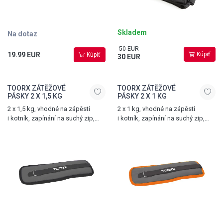
Skladem
Na dotaz
50 EUR
19.99 EUR
Kúpiť
Kúpiť
30 EUR
TOORX ZÁTĚŽOVÉ
TOORX ZÁTĚŽOVÉ
PÁSKY 2 X 1,5 KG
PÁSKY 2 X 1 KG
2 x 1,5 kg, vhodné na zápěstí
2 x 1 kg, vhodné na zápěstí
i kotník, zapínání na suchý zip,
i kotník, zapínání na suchý zip,
černé
oranžové