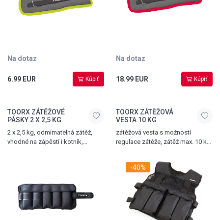
Na dotaz
Na dotaz
6.99 EUR
18.99 EUR
Kúpiť
Kúpiť
TOORX ZÁTĚŽOVÉ
TOORX ZÁTĚŽOVÁ
PÁSKY 2 X 2,5 KG
VESTA 10 KG
2 x 2,5 kg, odmímatelná zátěž,
zátěžová vesta s možností
vhodné na zápěstí i kotník,
regulace zátěže, zátěž max. 10 kg,
zapínání na suchý zip
univerzální velikost, pásek
na suchý zip pro úpravu velikosti
-40%
vesty