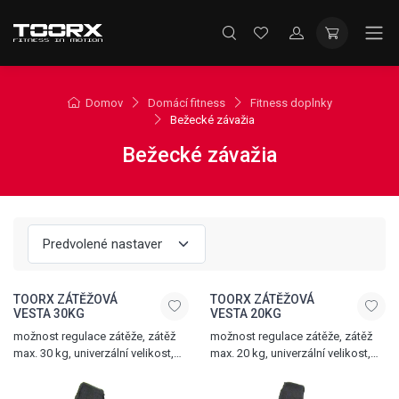
Domov
Domácí fitness
Fitness doplnky
Bežecké závažia
Bežecké závažia
TOORX ZÁTĚŽOVÁ
TOORX ZÁTĚŽOVÁ
VESTA 30KG
VESTA 20KG
možnost regulace zátěže, zátěž
možnost regulace zátěže, zátěž
max. 30 kg, univerzální velikost,
max. 20 kg, univerzální velikost,
pásek na suchý zip a popruh
pásek na suchý zip a popruh
s click systémem pro úpravu
s click systémem pro úpravu