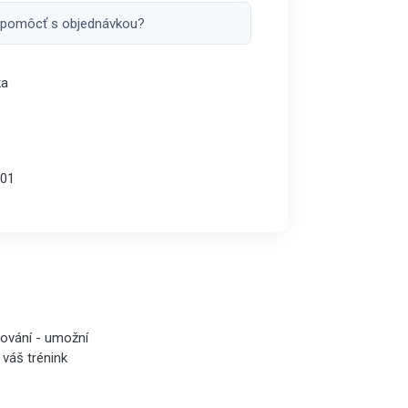
 pomôcť s objednávkou?
ka
01
lování - umožní
 váš trénink