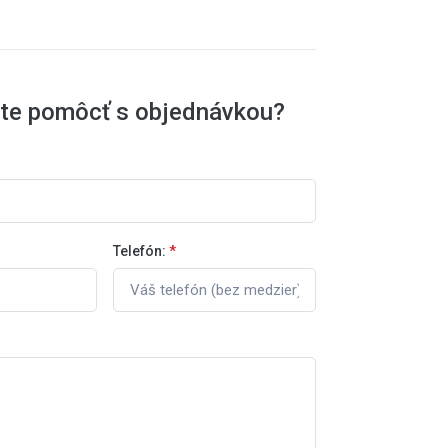
ete pomôcť s objednávkou?
Telefón:
*