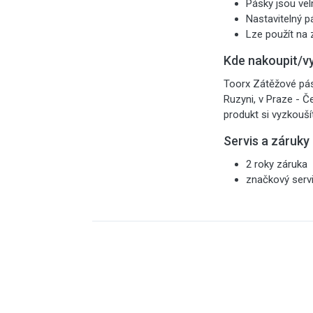
Pásky jsou vel
Nastavitelný p
Lze použít na z
Kde nakoupit/v
Toorx Zátěžové pás
Ruzyni, v Praze - Č
produkt si vyzkouší
Servis a záruky
2 roky záruka
značkový serv