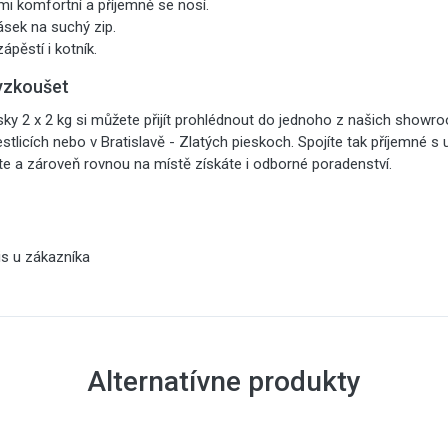
mi komfortní a příjemně se nosí.
ásek na suchý zip.
ápěstí i kotník.
yzkoušet
ky 2 x 2 kg si můžete přijít prohlédnout do jednoho z našich showr
estlicích nebo v Bratislavě - Zlatých pieskoch. Spojíte tak příjemné s
te a zároveň rovnou na místě získáte i odborné poradenství.
is u zákazníka
Alternatívne produkty