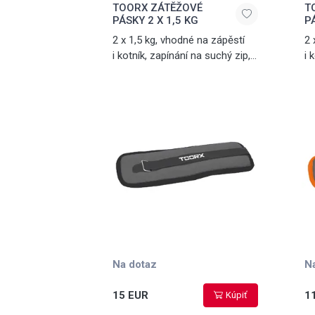
TOORX ZÁTĚŽOVÉ
T
PÁSKY 2 X 1,5 KG
P
2 x 1,5 kg, vhodné na zápěstí
2 
i kotník, zapínání na suchý zip,
i 
černé
or
Na dotaz
N
15 EUR
1
Kúpiť