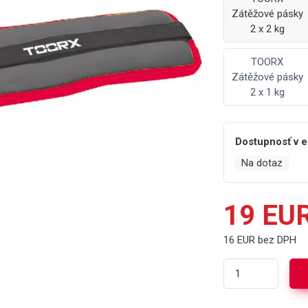
Zátěžové pásky
2 x 2 kg
TOORX
Zátěžové pásky
2 x 1 kg
Dostupnosť v 
Na dotaz
19 EU
16 EUR bez DPH