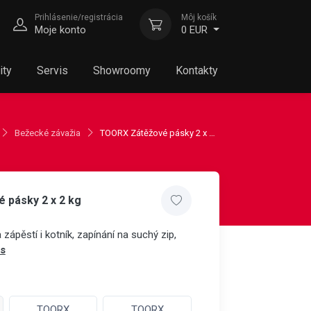
Prihlásenie/registrácia
Môj košík
Moje konto
0 EUR
ity
Servis
Showroomy
Kontakty
Bežecké závažia
TOORX Zátěžové pásky 2 x 2 kg
 pásky 2 x 2 kg
 zápěstí i kotník, zapínání na suchý zip,
is
TOORX
TOORX