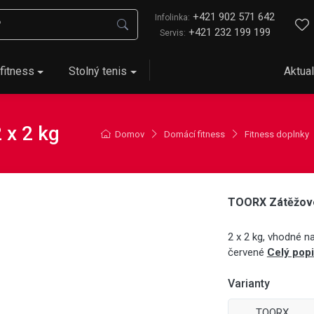
+421 902 571 642
Infolinka:
+421 232 199 199
Servis:
fitness
Stolný tenis
Aktual
 x 2 kg
Domov
Domácí fitness
Fitness doplnky
TOORX Zátěžové
2 x 2 kg, vhodné na
červené
Celý pop
Varianty
TOORX