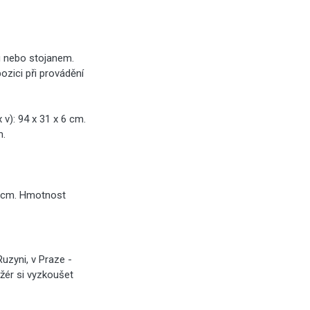
u nebo stojanem.
ozici při provádění
v): 94 x 31 x 6 cm.
m.
47 cm. Hmotnost
uzyni, v Praze -
ažér si vyzkoušet