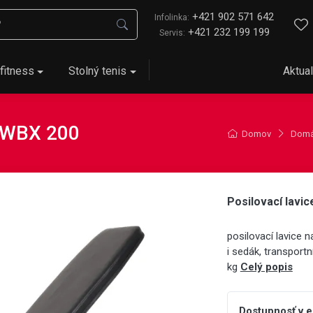
+421 902 571 642
Infolinka:
+421 232 199 199
Servis:
fitness
Stolný tenis
Aktual
X WBX 200
Domov
Domác
Posilovací lav
posilovací lavice 
i sedák, transport
kg
Celý popis
Dostupnosť v 