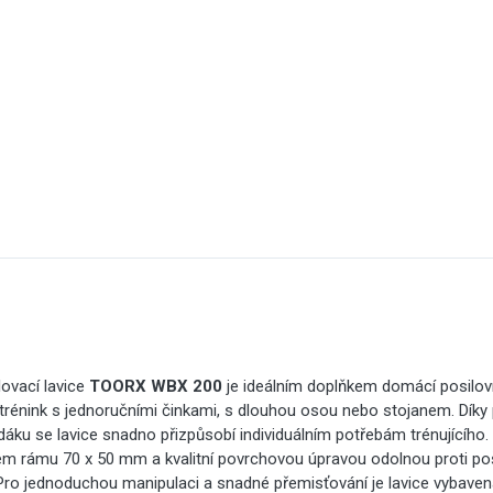
lovací lavice
TOORX WBX 200
je ideálním doplňkem domácí posilovny
 trénink s jednoručními činkami, s dlouhou osou nebo stojanem. Díky
áku se lavice snadno přizpůsobí individuálním potřebám trénujícího
lem rámu 70 x 50 mm a kvalitní povrchovou úpravou odolnou proti p
 Pro jednoduchou manipulaci a snadné přemisťování je lavice vybaven