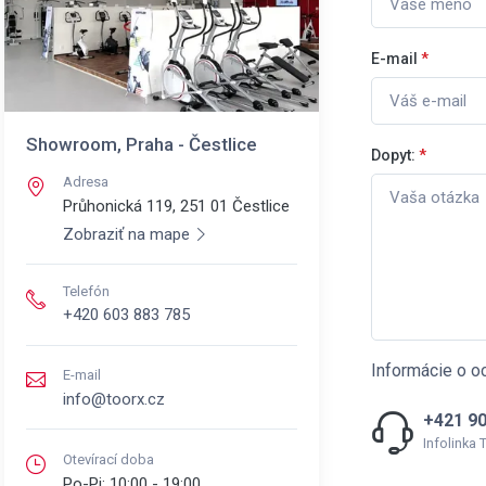
E-mail
*
Showroom, Praha - Čestlice
Dopyt:
*
Adresa
Průhonická 119, 251 01
Čestlice
Zobraziť na mape
Telefón
+420 603 883 785
Informácie o o
E-mail
info@toorx.cz
+421 90
Infolinka
Otevírací doba
Po-Pi:
10:00 - 19:00