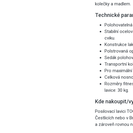
kolečky a madlem.
Technické para
Polohovatelná 
Stabilní ocelo
cviku.
Konstrukce la
Polstrovaná op
Sedák polohova
Transportní k
Pro maximální
Celková nosnost
Rozměry fitnes
lavice: 30 kg.
Kde nakoupit/v
Posilovací lavici T
Čestlicích nebo v B
a zároveň rovnou na