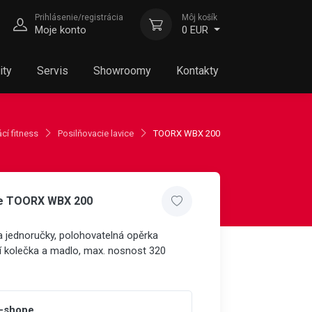
Prihlásenie/registrácia
Môj košík
Moje konto
0 EUR
ity
Servis
Showroomy
Kontakty
í fitness
Posilňovacie lavice
TOORX WBX 200
ice TOORX WBX 200
na jednoručky, polohovatelná opěrka
ní kolečka a madlo, max. nosnost 320
e-shope