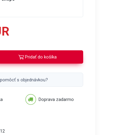
UR
Pridať do košíka
 pomôcť s objednávkou?
ka
Doprava zadarmo
12