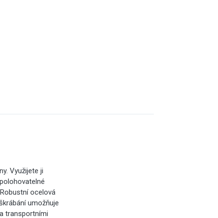
. Využijete ji
 polohovatelné
. Robustní ocelová
oškrábání umožňuje
a transportními