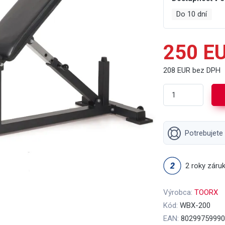
Do 10 dní
250 E
208 EUR bez DPH
Potrebujete
2 roky záru
Výrobca:
TOORX
Kód:
WBX-200
EAN:
80299759990