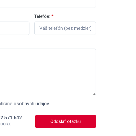
Telefón:
*
chrane osobných údajov
2 571 642
Odoslať otázku
 TOORX