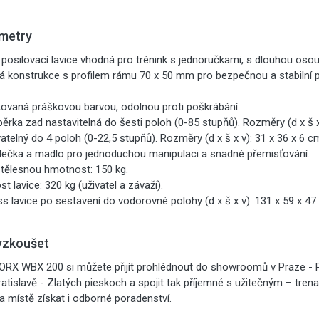
metry
posilovací lavice vhodná pro trénink s jednoručkami, s dlouhou oso
vá konstrukce s profilem rámu 70 x 50 mm pro bezpečnou a stabilní p
kovaná práškovou barvou, odolnou proti poškrábání.
ěrka zad nastavitelná do šesti poloh (0-85 stupňů). Rozměry (d x š x 
telný do 4 poloh (0-22,5 stupňů). Rozměry (d x š x v): 31 x 36 x 6 c
olečka a madlo pro jednoduchou manipulaci a snadné přemisťování.
 tělesnou hmotnost: 150 kg.
 lavice: 320 kg (uživatel a závaží).
s lavice po sestavení do vodorovné polohy (d x š x v): 131 x 59 x 
yzkoušet
OORX WBX 200 si můžete přijít prohlédnout do showroomů v Praze - R
ratislavě - Zlatých pieskoch a spojit tak příjemné s užitečným – tren
 místě získat i odborné poradenství.