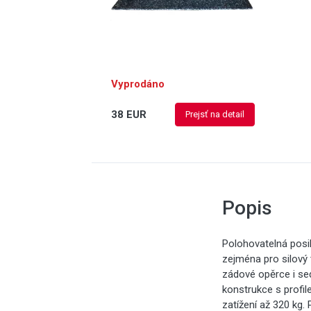
Vyprodáno
38 EUR
Prejsť na detail
Popis
Polohovatelná posi
zejména pro silový
zádové opěrce i sed
konstrukce s profi
zatížení až 320 kg.