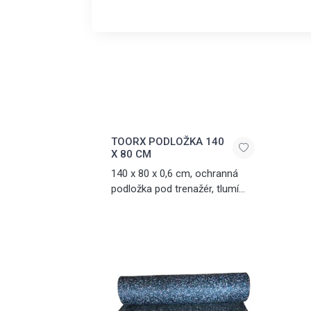
TOORX PODLOŽKA 140
X 80 CM
140 x 80 x 0,6 cm, ochranná
podložka pod trenažér, tlumí
hluk a vibrace, vyrobena z PVC