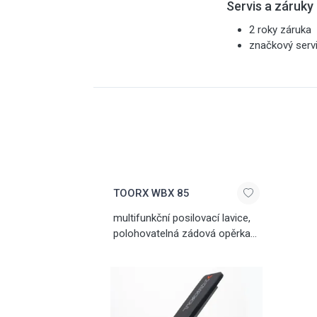
Servis a záruky
2 roky záruka
značkový serv
TOORX WBX 85
multifunkční posilovací lavice,
polohovatelná zádová opěrka
i sedák, celková nosnost 320
kg