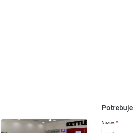
Potrebuj
Názov:
*