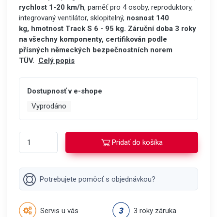
rychlost 1-20 km/h
, paměť pro 4 osoby, reproduktory,
integrovaný ventilátor, sklopitelný,
nosnost 140
kg,
hmotnost Track S 6 - 95 kg. Z
áruční doba 3 roky
na všechny komponenty,
certifikován podle
přísných německých bezpečnostních norem
TÜV.
Celý popis
Dostupnosť v e-shope
Vyprodáno
Pridať do košíka
Potrebujete pomôcť s objednávkou?
Servis u vás
3 roky záruka