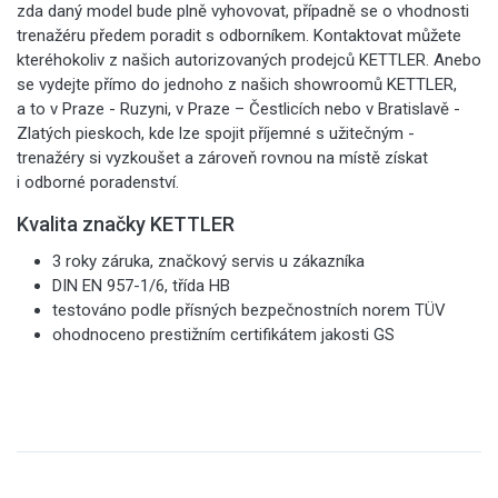
zda daný model bude plně vyhovovat, případně se o vhodnosti
trenažéru předem poradit s odborníkem. Kontaktovat můžete
kteréhokoliv z našich autorizovaných prodejců KETTLER. Anebo
se vydejte přímo do jednoho z našich showroomů KETTLER,
a to v Praze - Ruzyni, v Praze – Čestlicích nebo v Bratislavě -
Zlatých pieskoch, kde lze spojit příjemné s užitečným -
trenažéry si vyzkoušet a zároveň rovnou na místě získat
i odborné poradenství.
Kvalita značky KETTLER
3 roky záruka, značkový servis u zákazníka
DIN EN 957-1/6, třída HB
testováno podle přísných bezpečnostních norem TÜV
ohodnoceno prestižním certifikátem jakosti GS