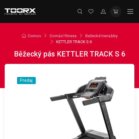
Domov
Domácí fitness
Bežecké trenažéry
KETTLER TRACK S 6
Běžecký pás KETTLER TRACK S 6
Predaj