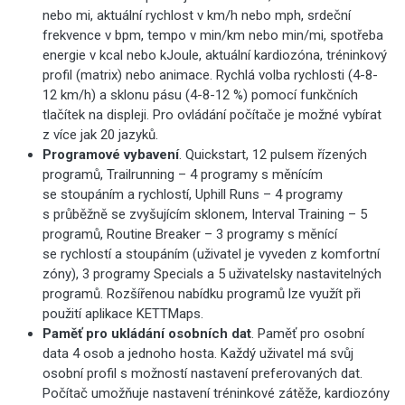
nebo mi, aktuální rychlost v km/h nebo mph, srdeční
frekvence v bpm, tempo v min/km nebo min/mi, spotřeba
energie v kcal nebo kJoule, aktuální kardiozóna, tréninkový
profil (matrix) nebo animace. Rychlá volba rychlosti (4-8-
12 km/h) a sklonu pásu (4-8-12 %) pomocí funkčních
tlačítek na displeji. Pro ovládání počítače je možné vybírat
z více jak 20 jazyků.
Programové vybavení
.
Quickstart, 12 pulsem řízených
programů, Trailrunning – 4 programy s měnícím
se stoupáním a rychlostí, Uphill Runs – 4 programy
s průběžně se zvyšujícím sklonem, Interval Training – 5
programů, Routine Breaker – 3 programy s měnící
se rychlostí a stoupáním (uživatel je vyveden z komfortní
zóny), 3 programy Specials a 5 uživatelsky nastavitelných
programů. Rozšířenou nabídku programů lze využít při
použití aplikace KETTMaps.
Paměť pro ukládání osobních dat
. Paměť pro osobní
data 4 osob a jednoho hosta. Každý uživatel má svůj
osobní profil s možností nastavení preferovaných dat.
Počítač umožňuje nastavení tréninkové zátěže, kardiozóny