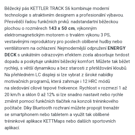
Běžecký pás KETTLER TRACK S6 kombinuje moderní
technologie s atraktivním designem a profesionální výbavou.
Přesvědčí řadou funkčních prvků: nadstandartní běžeckou
plochou o rozměrech
143 x 50 cm
, výkonným
elektromagnetickým motorem o trvalém výkonu 3 PS,
vestavěnými reproduktory pro poslech oblíbené hudby nebo
ventilátorem na ochlazení.
Nejmodernější odpružení
ENERGY
DECK
s unikátním odrazovým efektem zcela absorbuje tvrdost
dopadu a poskytuje unikátní běžecký komfort. Můžete tak běžet
rychleji, s větší dynamikou a bez starosti z přetěžování kloubů.
Na přehledném LC displeji si lze vybrat z široké nabídky
motivačních programů, která zahrnuje i 12 HRC módů
na sledování cílové tepové frekvence. Rychlost v rozmezí 1 až
20 km/h a sklon 0 až 12% si lze snadno nastavit nebo rychle
změnit pomocí funkčních tlačítek na konzoli tréninkového
počítače. Díky Bluetooth rozhraní můžete propojit trenažér
se smartphonem nebo tabletem a využít tak oblíbené
tréninkové aplikace KETTMaps nebo dalších sportovních
aplikací.