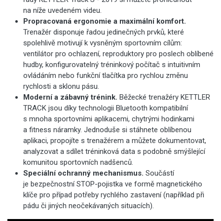
na níže uvedeném videu.
Propracovaná ergonomie a maximální komfort.
Trenažér disponuje
řadou jedinečných prvků, které
spolehlivě motivují k vysněným sportovním cílům:
ventilátor pro ochlazení, reproduktory pro poslech oblíbené
hudby, konfigurovatelný tréninkový počítač s intuitivním
ovládáním nebo funkční tlačítka pro rychlou změnu
rychlosti a sklonu pásu.
Moderní a zábavný trénink.
Běžecké trenažéry KETTLER
TRACK jsou díky technologii Bluetooth kompatibilní
s mnoha sportovními aplikacemi, chytrými hodinkami
a fitness náramky. Jednoduše si stáhnete oblíbenou
aplikaci, propojíte s trenažérem a můžete dokumentovat,
analyzovat a sdílet tréninková data s podobně smýšlející
komunitou sportovních nadšenců.
Speciální ochranný mechanismus.
Součástí
je bezpečnostní STOP-pojistka ve formě magnetického
klíče pro případ potřeby rychlého zastavení (například při
pádu či jiných neočekávaných situacích).