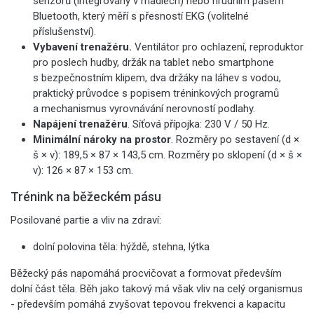
senzorů (integrovány v madlech) nebo hrudním pásem
Bluetooth, který měří s přesností EKG (volitelné
příslušenství).
Vybavení trenažéru.
Ventilátor pro ochlazení, reproduktor
pro poslech hudby, držák na tablet nebo smartphone
s bezpečnostním klipem, dva držáky na láhev s vodou,
praktický průvodce s popisem tréninkových programů
a mechanismus vyrovnávání nerovností podlahy.
Napájení trenažéru
.
Síťová přípojka: 230 V / 50 Hz.
Minimální nároky na prostor
.
Rozměry po sestavení (d ×
š × v): 189,5 × 87 × 143,5 cm. Rozměry po sklopení (d × š ×
v): 126 × 87 × 153 cm.
Trénink na běžeckém pásu
Posilované partie a vliv na zdraví:
dolní polovina těla: hýždě, stehna, lýtka
Běžecký pás napomáhá procvičovat a formovat především
dolní část těla. Běh jako takový má však vliv na celý organismus
- především pomáhá zvyšovat tepovou frekvenci a kapacitu