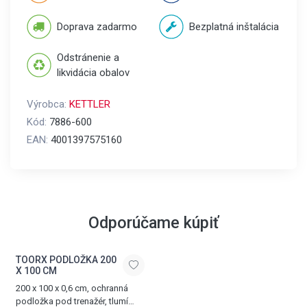
Doprava zadarmo
Bezplatná inštalácia
Odstránenie a
likvidácia obalov
Výrobca:
KETTLER
Kód:
7886-600
EAN:
4001397575160
Odporúčame kúpiť
TOORX PODLOŽKA 200
X 100 CM
200 x 100 x 0,6 cm, ochranná
podložka pod trenažér, tlumí