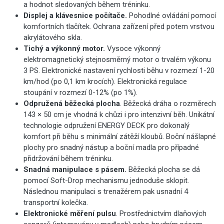
a hodnot sledovaných během tréninku.
Displej a klávesnice počítače.
Pohodlné ovládání pomocí
komfortních tlačítek. Ochrana zařízení před potem vrstvou
akrylátového skla.
Tichý a výkonný motor.
Vysoce výkonný
elektromagnetický stejnosměrný motor o trvalém výkonu
3 PS. Elektronické nastavení rychlosti běhu v rozmezí 1-20
km/hod (po 0,1 km krocích). Elektronická regulace
stoupání v rozmezí 0-12% (po 1%).
Odpružená běžecká plocha
.
Běžecká dráha o rozměrech
143 × 50 cm je vhodná k chůzi i pro intenzivní běh. Unikátní
technologie odpružení ENERGY DECK pro dokonalý
komfort při běhu s minimální zátěží kloubů. Boční nášlapné
plochy pro snadný nástup a boční madla pro případné
přidržování během tréninku.
Snadná manipulace s pásem.
Běžecká plocha se dá
pomocí Soft-Drop mechanismu jednoduše sklopit.
Následnou manipulaci s trenažérem pak usnadní 4
transportní kolečka.
Elektronické měření pulsu
.
Prostřednictvím dlaňových