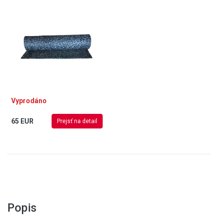
hluk a vibrace, vyrobena z PVC
Vyprodáno
65 EUR
Prejsť na detail
Popis