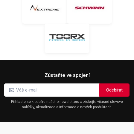
Zůstaňte ve spojení
Přihlaste se k odběru našeho newsletteru a získejte včasné slevové
nabídky, aktualizace a informace o nových produktech.