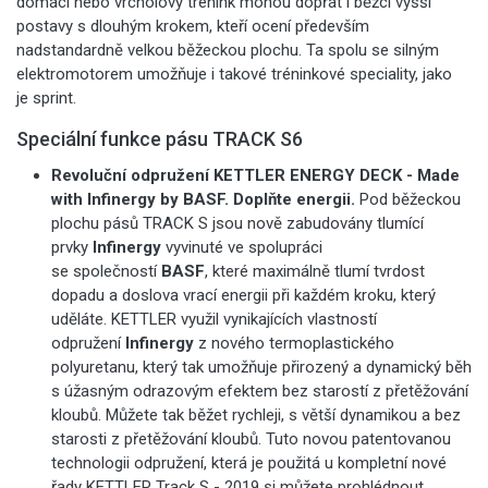
domácí nebo vrcholový trénink mohou dopřát i běžci vyšší
postavy s dlouhým krokem, kteří ocení především
nadstandardně velkou běžeckou plochu. Ta spolu se silným
elektromotorem umožňuje i takové tréninkové speciality, jako
je sprint.
Speciální funkce pásu TRACK S6
Revoluční odpružení KETTLER ENERGY DECK - Made
with Infinergy by BASF. Doplňte energii.
Pod běžeckou
plochu pásů TRACK S jsou nově zabudovány tlumící
prvky
Infinergy
vyvinuté ve spolupráci
se společností
BASF
, které maximálně tlumí tvrdost
dopadu a doslova vrací energii při každém kroku, který
uděláte. KETTLER využil vynikajících vlastností
odpružení
Infinergy
z nového termoplastického
polyuretanu, který tak umožňuje přirozený a dynamický běh
s úžasným odrazovým efektem bez starostí z přetěžování
kloubů. Můžete tak běžet rychleji, s větší dynamikou a bez
starosti z přetěžování kloubů. Tuto novou patentovanou
technologii odpružení, která je použitá u kompletní nové
řady KETTLER Track S - 2019 si můžete prohlédnout