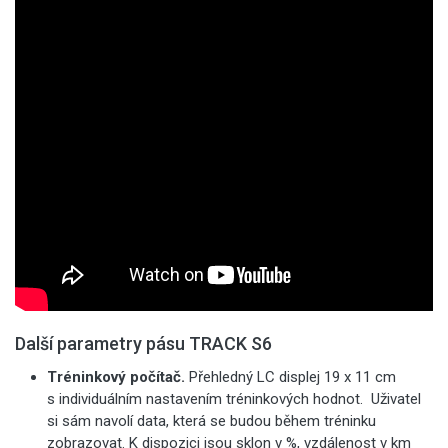
Další parametry pásu TRACK S6
Tréninkový počítač.
Přehledný LC displej 19 x 11 cm
s individuálním nastavením tréninkových hodnot. Uživatel
si sám navolí data, která se budou během tréninku
zobrazovat. K dispozici jsou sklon v %, vzdálenost v km