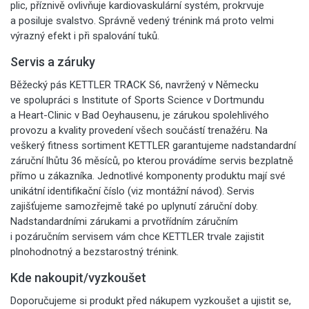
plic, příznivě ovlivňuje kardiovaskulární systém, prokrvuje
a posiluje svalstvo. Správně vedený trénink má proto velmi
výrazný efekt i při spalování tuků.
Servis a záruky
Běžecký pás KETTLER TRACK S6, navržený v Německu
ve spolupráci s Institute of Sports Science v Dortmundu
a Heart-Clinic v Bad Oeyhausenu, je zárukou spolehlivého
provozu a kvality provedení všech součástí trenažéru. Na
veškerý fitness sortiment KETTLER garantujeme nadstandardní
záruční lhůtu 36 měsíců, po kterou provádíme servis bezplatně
přímo u zákazníka. Jednotlivé komponenty produktu mají své
unikátní identifikační číslo (viz montážní návod). Servis
zajišťujeme samozřejmě také po uplynutí záruční doby.
Nadstandardními zárukami a prvotřídním záručním
i pozáručním servisem vám chce KETTLER trvale zajistit
plnohodnotný a bezstarostný trénink.
Kde nakoupit/vyzkoušet
Doporučujeme si produkt před nákupem vyzkoušet a ujistit se,