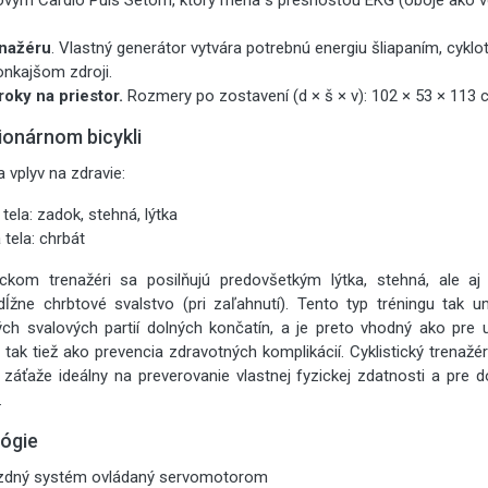
ovým Cardio Puls Setom, ktorý meria s presnosťou EKG (oboje ako vo
enažéru
. Vlastný generátor vytvára potrebnú energiu šliapaním, cyklo
onkajšom zdroji.
oky na priestor.
Rozmery po zostavení (d × š × v): 102 × 53 × 113
ionárnom bicykli
 vplyv na zdravie:
tela: zadok, stehná, lýtka
 tela: chrbát
ckom trenažéri sa posilňujú predovšetkým lýtka, stehná, ale aj 
ĺžne chrbtové svalstvo (pri zaľahnutí). Tento typ tréningu tak 
ých svalových partií dolných končatín, a je preto vhodný ako pre u
 tak tiež ako prevencia zdravotných komplikácií. Cyklistický trenaž
 záťaže ideálny na preverovanie vlastnej fyzickej zdatnosti a pre 
.
lógie
rzdný systém ovládaný servomotorom