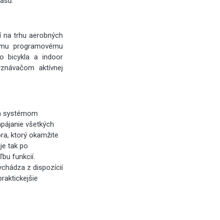
času.
 na trhu aerobných
tému programovému
o bicykla a indoor
yznávačom aktívnej
ym systémom
apájanie všetkých
ra, ktorý okamžite
je tak po
bu funkcií.
chádza z dispozícií
raktickejšie