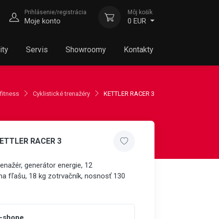
Prihlásenie/registrácia
Môj košík
Moje konto
0 EUR
ity
Servis
Showroomy
Kontakty
fitness
Cyklistické trenažéry
KETTLER RACER 3
KETTLER RACER 3
enažér, generátor energie, 12
na fľašu, 18 kg zotrvačník, nosnosť 130
e-shope