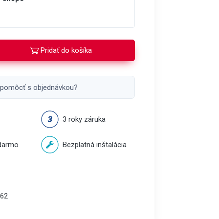
Pridať do košíka
 pomôcť s objednávkou?
3 roky záruka
darmo
Bezplatná inštalácia
62