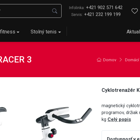
+421 902 571 642
Infolinka:
+421 232 199 199
Servis:
fitness
Stolný tenis
Aktual
 RACER 3
Domov
Domácí 
Cyklotrenažér 
magnetický cyklotr
programov, držiak 
kg
Celý popis
Dostupnosť v 