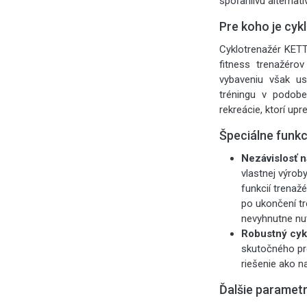
spoľahlivú alternat
Pre koho je cyk
Cyklotrenažér KET
fitness trenažér
vybaveniu však us
tréningu v podobe
rekreácie, ktorí up
Špeciálne funk
Nezávislosť n
vlastnej výrob
funkcií trenaž
po ukončení tr
nevyhnutne nut
Robustný cykl
skutočného pre
riešenie ako n
Ďalšie paramet