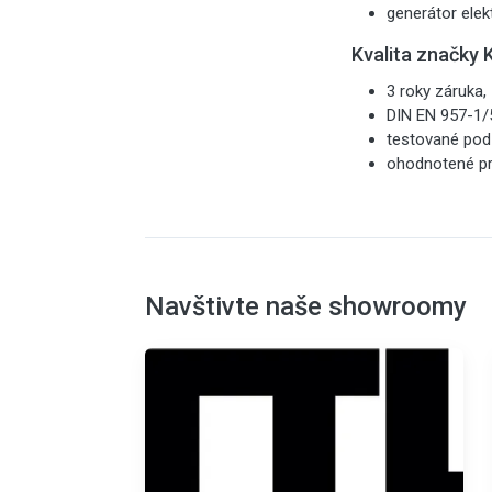
generátor elekt
Kvalita značky
3 roky záruka,
DIN EN 957-1/5
testované pod
ohodnotené pre
Navštivte naše showroomy