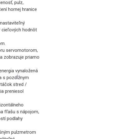
enosť, pulz,
čení hornej hranice
nastaviteľný
y cieľových hodnôt
om.
poru servomotorom,
sa zobrazuje priamo
 energia vynaložená
a s pozdĺžnym
táčok stred /
ia preniesol
izontálneho
 na fľašu s nápojom,
stí podlahy
ušným pulzmetrom