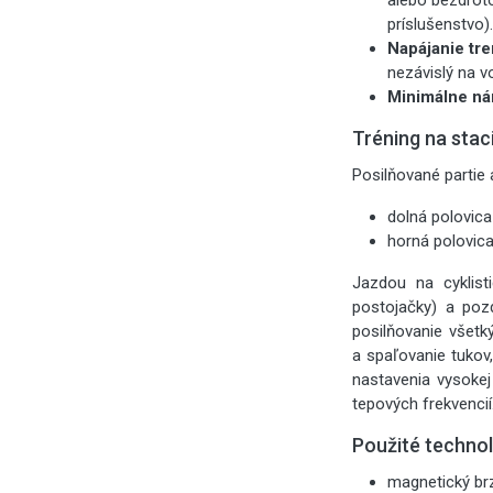
alebo bezdrôt
príslušenstvo).
Napájanie tr
nezávislý na v
Minimálne nár
Tréning na stac
Posilňované partie a
dolná polovica 
horná polovica
Jazdou na cyklisti
postojačky) a pozd
posilňovanie všetk
a spaľovanie tukov,
nastavenia vysokej
tepových frekvencií
Použité techno
magnetický b