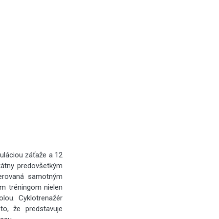
uláciou záťaže a 12
kátny predovšetkým
enerovaná samotným
im tréningom nielen
olou. Cyklotrenažér
to, že predstavuje