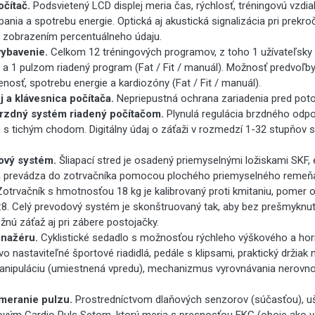
čítač.
Podsvietený LCD displej meria čas, rýchlosť, tréningovú vzdial
pania a spotrebu energie. Optická aj akustická signalizácia pri prekro
o zobrazením percentuálneho údaju.
ybavenie.
Celkom 12 tréningových programov, z toho 1 užívateľsky 
l a 1 pulzom riadený program (Fat / Fit / manuál). Možnosť predvoľb
enosť, spotrebu energie a kardiozóny (Fat / Fit / manuál).
j a klávesnica počítača.
Nepriepustná ochrana zariadenia pred pot
rzdný systém riadený počítačom.
Plynulá regulácia brzdného od
s tichým chodom. Digitálny údaj o záťaži v rozmedzí 1-32 stupňov 
ový systém.
Šliapací stred je osadený priemyselnými ložiskami SKF,
sa prevádza do zotrvačníka pomocou plochého priemyselného remeň
otrvačník s hmotnosťou 18 kg je kalibrovaný proti kmitaniu, pomer o
1:8. Celý prevodový systém je skonštruovaný tak, aby bez prešmyknut
ú záťaž aj pri zábere postojačky.
enažéru.
Cyklistické sedadlo s možnosťou rýchleho výškového a hor
o nastaviteľné športové riadidlá, pedále s klipsami, praktický držiak
manipuláciu (umiestnená vpredu), mechanizmus vyrovnávania nerovno
meranie pulzu.
Prostredníctvom dlaňových senzorov (súčasťou), 