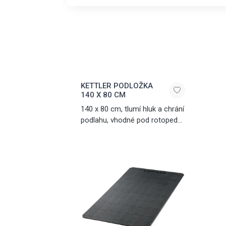
KETTLER PODLOŽKA
140 X 80 CM
140 x 80 cm, tlumí hluk a chrání
podlahu, vhodné pod rotopedy,
ergometry, crosstrenažéry
a další posilovací trenažéry