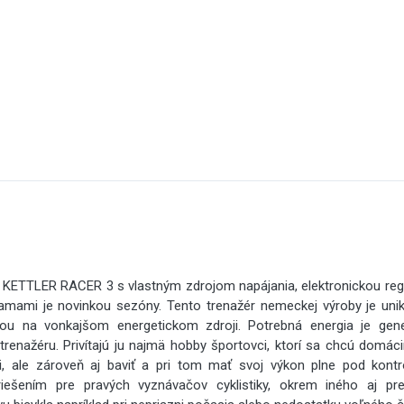
ér KETTLER RACER 3 s vlastným zdrojom napájania, elektronickou reg
amami je novinkou sezóny. Tento trenažér nemeckej výroby je uni
ťou na vonkajšom energetickom zdroji. Potrebná energia je g
trenažéru. Privítajú ju najmä hobby športovci, ktorí sa chcú domác
ii, ale zároveň aj baviť a pri tom mať svoj výkon plne pod kontr
iešením pre pravých vyznávačov cyklistiky, okrem iného aj pre