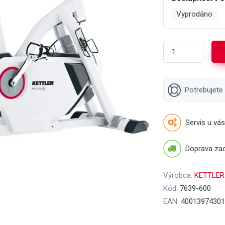
Vyprodáno
Potrebujete
Servis u vás
Doprava za
Výrobca:
KETTLER
Kód:
7639-600
EAN:
40013974301