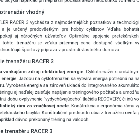
ívu bicykla napríklad pri nepriazni počasia alebo nedostatku voľného 
lotrenažér vhodný
TLER RACER 3 vychádza z najmodernejších poznatkov a technológií
ov a je určený predovšetkým pre hobby cyklistov. Vďaka boha
pokojí aj náročných užívateľov. Optimálne spojenie pretekárskeh
 tohto trenažéru je vďaka príjemnej cene dostupné všetkým v
rednostňujú športový prípravu v prostredí vlastného domova.
cie trenažéru RACER 3
a vonkajšom zdroji elektrickej energie.
Cyklotrenažér s unikátn
y energie. Jazdou na cyklotrenažéri sa vytvára energia potrebná na n
éru. Vyrobená energia sa zároveň ukladá do integrovaného akumuláto
éningu aj naďalej zaisťuje napájanie tréningového počítača a umožňu
nú dobu ovplyvnenie "vydychávajúceho" tlačidla RECOVERY, či inú voľ
istický rám zo značkovej ocele.
Konštrukcia a ergonómia rámu vy
tekárskeho bicykla. Konštrukčné prednosti robia z trenažéru oveľa p
apríklad dávno prekonaný tréning na valcoch.
re trenažéru RACER 3