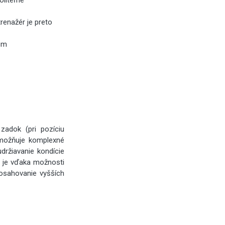
liteľné
trenažér je preto
 cm
zadok (pri pozíciu
umožňuje komplexné
držiavanie kondície
ér je vďaka možnosti
dosahovanie vyšších