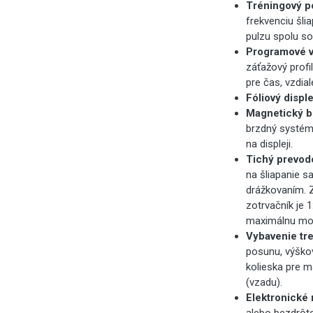
Tréningový po
frekvenciu šlia
pulzu spolu s
Programové v
záťažový profi
pre čas, vzdial
Fóliový disple
Magnetický b
brzdný systém 
na displeji.
Tichý prevod
na šliapanie 
drážkovaním. Z
zotrvačník je 
maximálnu možn
Vybavenie tr
posunu, výškov
kolieska pre 
(vzadu).
Elektronické 