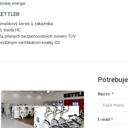
rickej energie
 KETTLER
 značkový servis u zákazníka
, trieda HC
ľa prísnych bezpečnostných noriem TÜV
stížnym certifikátom kvality GS
Potrebuj
Názov:
*
E-mail
*