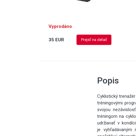
Vyprodáno
35 EUR
Prejsť na detail
Popis
Cyklistický trenaž
tréningovými progr
svojou nezávislos
tréningom na cyklo
udržiavať v kondíc
je vyhľadávaným r