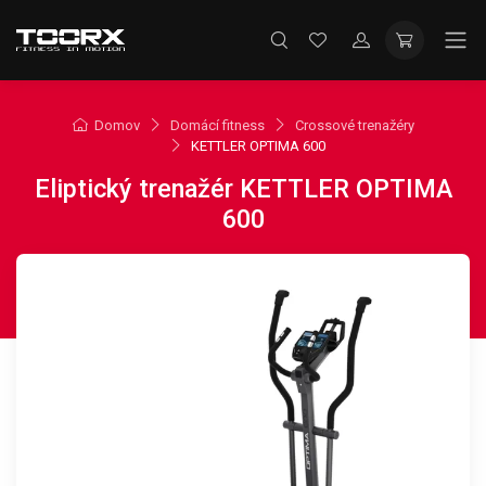
Domov
Domácí fitness
Crossové trenažéry
KETTLER OPTIMA 600
Eliptický trenažér KETTLER OPTIMA
600