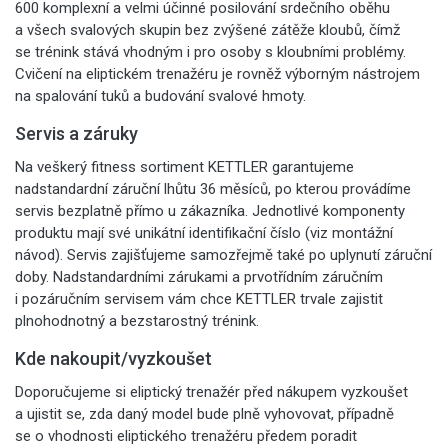
600 komplexní a velmi účinné posilování srdečního oběhu
a všech svalových skupin bez zvýšené zátěže kloubů, čímž
se trénink stává vhodným i pro osoby s kloubními problémy.
Cvičení na eliptickém trenažéru je rovněž výborným nástrojem
na spalování tuků a budování svalové hmoty.
Servis a záruky
Na veškerý fitness sortiment KETTLER garantujeme
nadstandardní záruční lhůtu 36 měsíců, po kterou provádíme
servis bezplatně přímo u zákazníka. Jednotlivé komponenty
produktu mají své unikátní identifikační číslo (viz montážní
návod). Servis zajišťujeme samozřejmě také po uplynutí záruční
doby. Nadstandardními zárukami a prvotřídním záručním
i pozáručním servisem vám chce KETTLER trvale zajistit
plnohodnotný a bezstarostný trénink.
Kde nakoupit/vyzkoušet
Doporučujeme si eliptický trenažér před nákupem vyzkoušet
a ujistit se, zda daný model bude plně vyhovovat, případně
se o vhodnosti eliptického trenažéru předem poradit