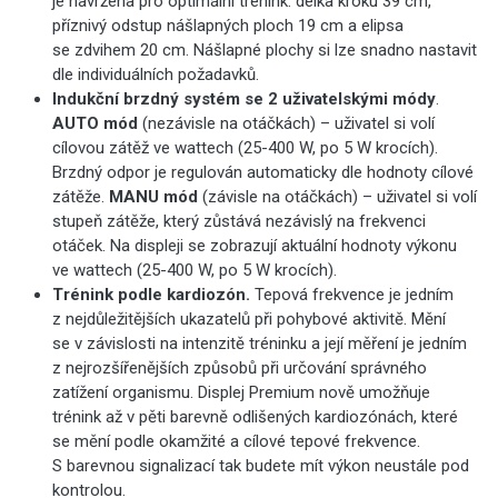
je navržena pro optimální trénink: délka kroku 39 cm,
příznivý odstup nášlapných ploch 19 cm a elipsa
se zdvihem 20 cm. Nášlapné plochy si lze snadno nastavit
dle individuálních požadavků.
Indukční brzdný systém se 2 uživatelskými módy
.
AUTO mód
(nezávisle na otáčkách)
– uživatel si volí
cílovou zátěž ve wattech (25-400 W, po 5 W krocích).
Brzdný odpor je regulován automaticky dle hodnoty cílové
zátěže.
MANU mód
(závisle na otáčkách) – uživatel si volí
stupeň zátěže, který zůstává nezávislý na frekvenci
otáček. Na displeji se zobrazují aktuální hodnoty výkonu
ve wattech (25-400 W, po 5 W krocích).
Trénink podle kardiozón.
Tepová frekvence je jedním
z nejdůležitějších ukazatelů při pohybové aktivitě. Mění
se v závislosti na intenzitě tréninku a její měření je jedním
z nejrozšířenějších způsobů při určování správného
zatížení organismu. Displej Premium nově umožňuje
trénink až v pěti barevně odlišených kardiozónách, které
se mění podle okamžité a cílové tepové frekvence.
S barevnou signalizací tak budete mít výkon neustále pod
kontrolou.