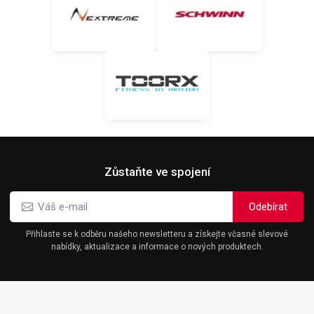
Zůstaňte ve spojení
Přihlaste se k odběru našeho newsletteru a získejte včasné slevové
nabídky, aktualizace a informace o nových produktech.