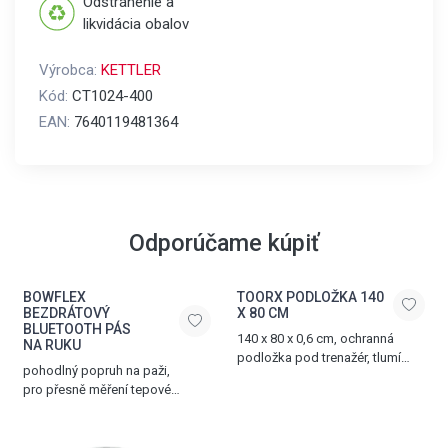
Odstránenie a
likvidácia obalov
Výrobca:
KETTLER
Kód:
CT1024-400
EAN:
7640119481364
Odporúčame kúpiť
BOWFLEX
TOORX PODLOŽKA 140
BEZDRÁTOVÝ
X 80 CM
BLUETOOTH PÁS
140 x 80 x 0,6 cm, ochranná
NA RUKU
podložka pod trenažér, tlumí
pohodlný popruh na paži,
hluk a vibrace, vyrobena z PVC
pro přesně měření tepové
frekvence, bezdrátová
komunikace přes Bluetooth® LE
(BLE), voděodolný design,