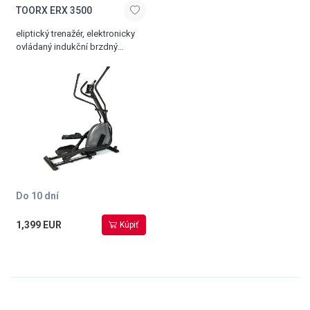
TOORX ERX 3500
eliptický trenažér, elektronicky
ovládaný indukční brzdný
systém, 32 stupňů zátěže, délka
kroku 51 cm, bohatá
programová nabídka, paměť
pro 4 osoby, Bluetooth rozhraní,
20 kg setrvačník, nosnost 160
kg
Do 10 dní
1,399 EUR
Kúpiť