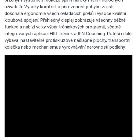
brzdným systémem dokáže splnit nároky i velmi náročných
uživatelů. Vysoký komfort a přirozenost pohybu zajistí
dokonalá ergonomie všech ovládacích prvků i vysoce kvalitní
kloubová spojení. Přehledný displej zobrazuje všechny běžné
funkce a nabízí velký výběr tréninkových programů, včetně
integrovaných aplikací HIIT trénink a IPN Coaching. Potěší i další
výbava: nastavitelné protiskluzové nášlapné plochy, transportní
kolečka nebo mechanismus vyrovnávání nerovností podlahy.