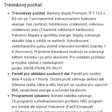
Tréninkový počítač
Tréninkový počítač
. Barevný displej Premium TFT 15,5 x
8,6 cm se 7 permanentně zobrazovanými funkcemi
ukazuje: čas, rychlost, tréninkovou vzdálenost, celkovou
vzdálenost, puls (5 barevně odlišených kardiozón),
frekvenci šlapání a spotřebu energie. Displej zobrazuje
aktuální údaj o zátěži ve wattech. Vyhodnocení
vydýchávacího pulsu včetně stanovení kondiční známky 1-
6 (Recovery). Průměrné tréninkové hodnoty se zobrazují
během tréninku i po jeho skončení. Pro ovládání počítače
je možné vybírat z následujících
jazyků: EN/DE/FR/NL/PL/RU/IT.
Paměť pro ukládání osobních dat
. Paměť pro osobní
data 4 osob a 1 hosta. Osobní profil zahrnuje definici dat
(tělesná výška, váha a věk), kterých se využívá pro výpočet
BMI, vynaložené energie a určování kardiozón.
Programové vybavení
. Bohatá nabídka zahrnuje:
10 programů s přednastaveným profilem, HRC program
pro trénink dle tepové frekvence. (Fat/Fit/manual)