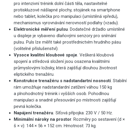
pro intenzivní trénink dolní části těla, nastavitelné
protiskluzové nášlapné plochy, stojánek na smartphone
nebo tablet, kolečka pro manipulaci (umístěná vpředu),
mechanismus vyrovnávání nerovností podlahy (vzadu).
Elektronické měření pulsu
. Dodatečné držadlo umístěné
u displeje je vybaveno dlaňovými senzory pro snímání
pulsu. Puls lze měřit také prostřednictvím hrudního pásu
(volitelné příslušenství).
Vysoce kvalitní kloubové spoje
.
Veškerá kloubová
spojení a středová složení jsou osazena kvalitními
průmyslovými ložisky, která zajišťují dlouhou životnost
eliptického trenažéru.
Konstrukce trenažéru s nadstandartní nosností
. Stabilní
rám umožňuje nadstandardní zatížení váhou 150 kg
a plnohodnotný trénink i vyšších osob. Pohodlnou
manipulaci a snadné přesouvání po místnosti zajišťují
pevná kolečka.
Napájení trenažéru
.
Síťová přípojka: 230 V / 50 Hz.
Minimální nároky na prostor
. Rozměry po sestavení (d ×
š × v): 144 × 56 × 152 cm. Hmotnost: 73 kg.