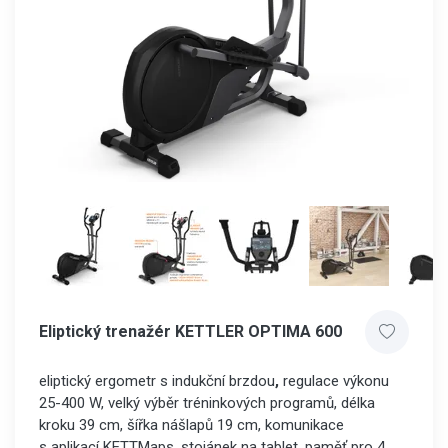
Eliptický trenažér KETTLER OPTIMA 600
eliptický ergometr s indukční brzdou
,
regulace výkonu
25-400 W, velký výběr tréninkových programů, délka
kroku 39 cm, šířka nášlapů 19 cm, komunikace
s aplikací KETTMaps, stojánek na tablet, paměť pro 4