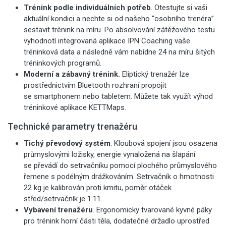
Trénink podle individuálních potřeb
. Otestujte si vaši
aktuální kondici a nechte si od našeho “osobního trenéra”
sestavit trénink na míru. Po absolvování zátěžového testu
vyhodnotí integrovaná aplikace IPN Coaching vaše
tréninková data a následně vám nabídne 24 na míru šitých
tréninkových programů.
Moderní a zábavný trénink.
Eliptický trenažér lze
prostřednictvím Bluetooth rozhraní propojit
se smartphonem nebo tabletem. Můžete tak využít výhod
tréninkové aplikace KETTMaps.
Technické parametry trenažéru
Tichý převodový systém
. Kloubová spojení jsou osazena
průmyslovými ložisky, energie vynaložená na šlapání
se převádí do setrvačníku pomocí plochého průmyslového
řemene s podélným drážkováním. Setrvačník o hmotnosti
22 kg je kalibrován proti kmitu, poměr otáček
střed/setrvačník je 1:11.
Vybavení trenažéru
. Ergonomicky tvarované kyvné páky
pro trénink horní části těla, dodatečné držadlo uprostřed