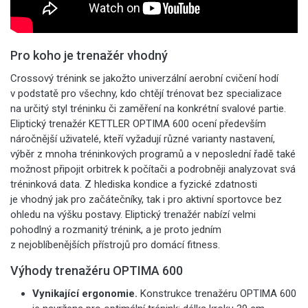
Pro koho je trenažér vhodný
Crossový trénink se jakožto univerzální aerobní cvičení hodí
v podstatě pro všechny, kdo chtějí trénovat bez specializace
na určitý styl tréninku či zaměření na konkrétní svalové partie.
Eliptický trenažér KETTLER OPTIMA 600 ocení především
náročnější uživatelé, kteří vyžadují různé varianty nastavení,
výběr z mnoha tréninkových programů a v neposlední řadě také
možnost připojit orbitrek k počítači a podrobněji analyzovat svá
tréninková data. Z hlediska kondice a fyzické zdatnosti
je vhodný jak pro začátečníky, tak i pro aktivní sportovce bez
ohledu na výšku postavy. Eliptický trenažér nabízí velmi
pohodlný a rozmanitý trénink, a je proto jedním
z nejoblíbenějších přístrojů pro domácí fitness.
Výhody trenažéru
OPTIMA 600
Vynikající ergonomie.
Konstrukce trenažéru OPTIMA 600