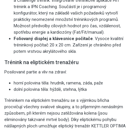
a Challenge trénink. Integrované tréninkové aplikace HIT
trénink a IPN Coaching. Součástí je i programový
konfigurátor, který na základě vašich požadavků vytvoří
prakticky neomezené množství tréninkových programů.
Možnost předvolby cílových hodnot pro čas, vzdálenost,
spotřebu energie a kardiozóny (Fat/Fit/manual).
Foliovaný displej a klávesnice počítače
. Vysoce kvalitní
tréninkový počítač 20 x 20 cm. Zařízení je chráněno před
potem vrstvou akrylátového skla.
Trénink na eliptickém trenažéru
Posilované partie a vliv na zdraví:
horní polovina těla: hrudník, ramena, záda, paže
dolní polovina těla: hýždě, stehna, lýtka
Tréninkem na eliptickém trenažéru se s výjimkou břicha
procvičují všechny svalové skupiny, a to příjemným nenásilným
způsobem, při kterém nejsou zatěžována kolena (jsou
eliminovány takzvané mrtvé body). Díky eliptickému pohybu
nášlapných ploch umožňuje eliptický trenažér KETTLER OPTIMA