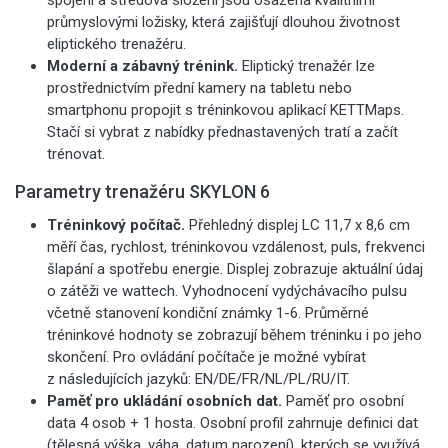
spojení a středová složení jsou osazena kvalitními
průmyslovými ložisky, která zajišťují dlouhou životnost
eliptického trenažéru.
Moderní a zábavný trénink.
Eliptický trenažér lze
prostřednictvím přední kamery na tabletu nebo
smartphonu propojit s tréninkovou aplikací KETTMaps.
Stačí si vybrat z nabídky přednastavených tratí a začít
trénovat.
Parametry trenažéru SKYLON 6
Tréninkový počítač.
Přehledný displej LC 11,7 x 8,6 cm
měří čas, rychlost, tréninkovou vzdálenost, puls, frekvenci
šlapání a spotřebu energie. Displej zobrazuje aktuální údaj
o zátěži ve wattech. Vyhodnocení vydýchávacího pulsu
včetně stanovení kondiční známky 1-6. Průměrné
tréninkové hodnoty se zobrazují během tréninku i po jeho
skončení. Pro ovládání počítače je možné vybírat
z následujících jazyků: EN/DE/FR/NL/PL/RU/IT.
Paměť pro ukládání osobních dat.
Paměť pro osobní
data 4 osob + 1 hosta. Osobní profil zahrnuje definici dat
(tělesná výška, váha, datum narození), kterých se využívá