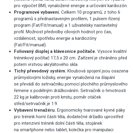
pro výpočet BMI, vynaložené energie a určování kardiozón.
Programové vybavení.
Celkem 10 programů, z toho 6
programů s přednastaveným profilem, 1 pulsem řízený
program (Fat/Fit/manual) a 1 uživatelsky nastavitelný
profil. Možnost předvolby cílových hodnot pro čas,
vzdálenost, spotřebu energie a kardiozóny
(Fat/Fit/manual).
Foliovaný displej a klávesnice počítače.
Vysoce kvalitní
tréninkový počítač 17,5 x 20 cm. Zařízení je chráněno před
potem vrstvou akrylátového skla.
Tichý převodový systém.
Kloubová spojení jsou osazena
průmyslovými ložisky, energie vynaložená na šlapání
se převádí do setrvačníku pomocí plochého průmyslového
řemene s podélným drážkováním. Setrvačník o hmotnosti
22 kg je kalibrován proti kmitu, poměr otáček
střed/setrvačník je 1:9.
Vybavení trenažéru.
Ergonomicky tvarované kyvné páky
pro trénink horní části těla, dodatečné držadlo uprostřed
pro intenzivní trénink dolní části těla, stojánek
na smartphone nebo tablet, kolečka pro manipulaci