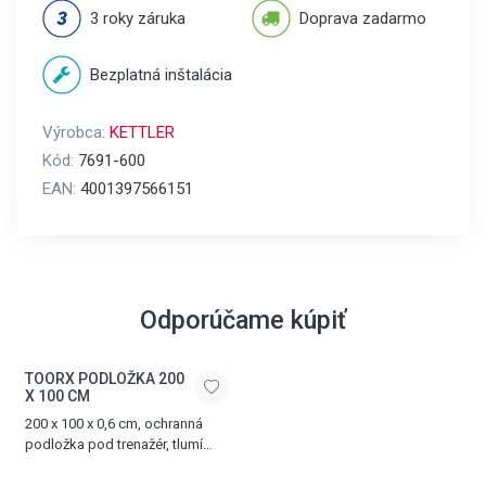
3 roky záruka
Doprava zadarmo
Bezplatná inštalácia
Výrobca:
KETTLER
Kód:
7691-600
EAN:
4001397566151
Odporúčame kúpiť
TOORX PODLOŽKA 200
X 100 CM
200 x 100 x 0,6 cm, ochranná
podložka pod trenažér, tlumí
hluk a vibrace, vyrobena z PVC