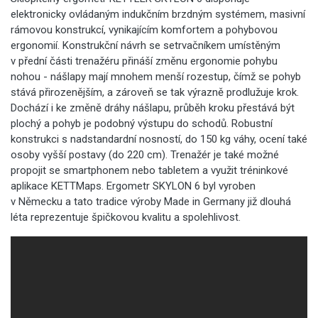
elektronicky ovládaným indukčním brzdným systémem, masivní
rámovou konstrukcí, vynikajícím komfortem a pohybovou
ergonomií. Konstrukční návrh se setrvačníkem umístěným
v přední části trenažéru přináší změnu ergonomie pohybu
nohou - nášlapy mají mnohem menší rozestup, čímž se pohyb
stává přirozenějším, a zároveň se tak výrazně prodlužuje krok.
Dochází i ke změně dráhy nášlapu, průběh kroku přestává být
plochý a pohyb je podobný výstupu do schodů. Robustní
konstrukci s nadstandardní nosností, do 150 kg váhy, ocení také
osoby vyšší postavy (do 220 cm). Trenažér je také možné
propojit se smartphonem nebo tabletem a využit tréninkové
aplikace KETTMaps. Ergometr SKYLON 6 byl vyroben
v Německu a tato tradice výroby Made in Germany již dlouhá
léta reprezentuje špičkovou kvalitu a spolehlivost.