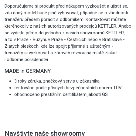
Doporučujeme si produkt před nákupem vyzkoušet a ujistit se,
zda daný model bude plně vyhovovat, případně se o vhodnosti
trenažéru předem poradit s odborníkem. Kontaktovat můžete
kteréhokoliv z našich autorizovaných prodejců KETTLER. Anebo
se vydejte přímo do jednoho z našich showroomů KETTLER,
a to v Praze - Ruzyni, v Praze - Čestlicích nebo v Bratislavě -
Zlatých pieskoch, kde lze spojit příjemné s užitečným -
trenažéry si vyzkoušet a zároveň rovnou na místě získat
i odborné poradenství.
MADE in GERMANY
3 roky záruka, značkový servis u zákazníka
testováno podle přísných bezpečnostních norem TÜV
ohodnoceno prestižním certifikátem jakosti GS
Navštivte naše showroomy