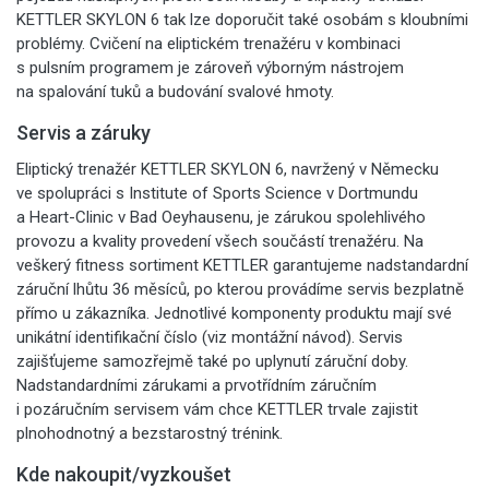
KETTLER SKYLON 6 tak lze doporučit také osobám s kloubními
problémy. Cvičení na eliptickém trenažéru v kombinaci
s pulsním programem je zároveň výborným nástrojem
na spalování tuků a budování svalové hmoty.
Servis a záruky
Eliptický trenažér KETTLER SKYLON 6, navržený v Německu
ve spolupráci s Institute of Sports Science v Dortmundu
a Heart-Clinic v Bad Oeyhausenu, je zárukou spolehlivého
provozu a kvality provedení všech součástí trenažéru. Na
veškerý fitness sortiment KETTLER garantujeme nadstandardní
záruční lhůtu 36 měsíců, po kterou provádíme servis bezplatně
přímo u zákazníka. Jednotlivé komponenty produktu mají své
unikátní identifikační číslo (viz montážní návod). Servis
zajišťujeme samozřejmě také po uplynutí záruční doby.
Nadstandardními zárukami a prvotřídním záručním
i pozáručním servisem vám chce KETTLER trvale zajistit
plnohodnotný a bezstarostný trénink.
Kde nakoupit/vyzkoušet