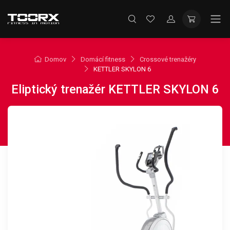
Domov
Domácí fitness
Crossové trenažéry
KETTLER SKYLON 6
Eliptický trenažér KETTLER SKYLON 6