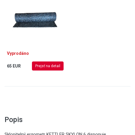
Vyprodáno
65 EUR
Prejsť na detail
Popis
Sklopitelný ergometr KETTLER SKYLON 6 disponuje