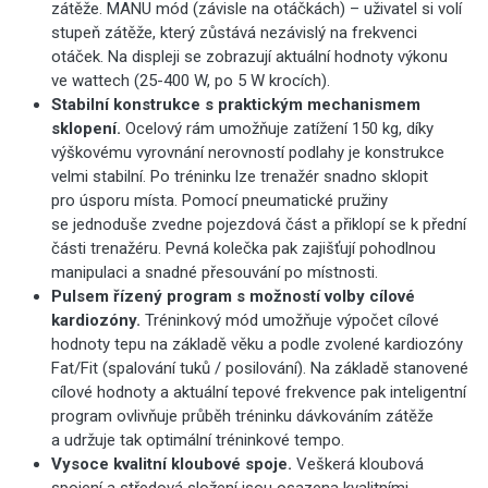
zátěže. MANU mód (závisle na otáčkách) – uživatel si volí
stupeň zátěže, který zůstává nezávislý na frekvenci
otáček. Na displeji se zobrazují aktuální hodnoty výkonu
ve wattech (25-400 W, po 5 W krocích).
Stabilní konstrukce s praktickým mechanismem
sklopení.
Ocelový rám umožňuje zatížení 150 kg, díky
výškovému vyrovnání nerovností podlahy je konstrukce
velmi stabilní. Po tréninku lze trenažér snadno sklopit
pro úsporu místa. Pomocí pneumatické pružiny
se jednoduše zvedne pojezdová část a přiklopí se k přední
části trenažéru. Pevná kolečka pak zajišťují pohodlnou
manipulaci a snadné přesouvání po místnosti.
Pulsem řízený program s možností volby cílové
kardiozóny.
Tréninkový mód umožňuje výpočet cílové
hodnoty tepu na základě věku a podle zvolené kardiozóny
Fat/Fit (spalování tuků / posilování). Na základě stanovené
cílové hodnoty a aktuální tepové frekvence pak inteligentní
program ovlivňuje průběh tréninku dávkováním zátěže
a udržuje tak optimální tréninkové tempo.
Vysoce kvalitní kloubové spoje.
Veškerá kloubová