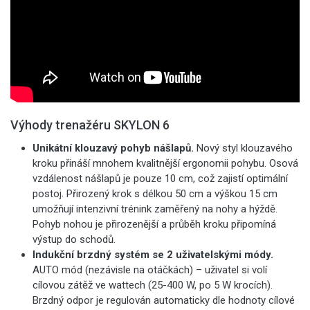
Výhody trenažéru SKYLON 6
Unikátní klouzavý pohyb nášlapů.
Nový styl klouzavého
kroku přináší mnohem kvalitnější ergonomii pohybu. Osová
vzdálenost nášlapů je pouze 10 cm, což zajistí optimální
postoj. Přirozený krok s délkou 50 cm a výškou 15 cm
umožňují intenzivní trénink zaměřený na nohy a hýždě.
Pohyb nohou je přirozenější a průběh kroku připomíná
výstup do schodů.
Indukční brzdný systém se 2 uživatelskými módy.
AUTO mód (nezávisle na otáčkách) – uživatel si volí
cílovou zátěž ve wattech (25-400 W, po 5 W krocích).
Brzdný odpor je regulován automaticky dle hodnoty cílové