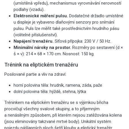
(umístěná vpředu), mechanismus vyrovnávání nerovností
podlahy (vzadu).
Elektronické měření pulsu.
Dodatečné držadlo umístěné
u displeje je vybaveno dlaňovými senzory pro snímání
pulsu. Puls lze měřit také prostřednictvím hrudního pásu
(volitelné příslušenství).
Napájení trenažéru.
Síťová přípojka: 230 V / 50 Hz.
Minimální nároky na prostor.
Rozměry po sestavení (d ×
š × v): 214 × 68 × 170 cm. Nosnost: 150 kg.
Trénink na eliptickém trenažéru
Posilované partie a vliv na zdraví:
horní polovina těla: hrudník, ramena, záda, paže
dolní polovina těla: hýždě, stehna, lýtka
Tréninkem na eliptickém trenažéru se s výjimkou břicha
procvičují všechny svalové skupiny, a to příjemným
a nenásilným způsobem, při kterém nejsou zatěžována kolena
(jsou eliminovány takzvané mrtvé body). Unikátní systém
pojezdu nášlapných ploch šetří klouby a eliptický trenažér