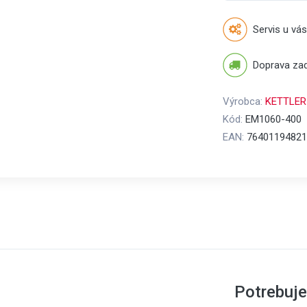
Servis u vás
Doprava za
Výrobca:
KETTLER
Kód:
EM1060-400
EAN:
76401194821
Potrebuj