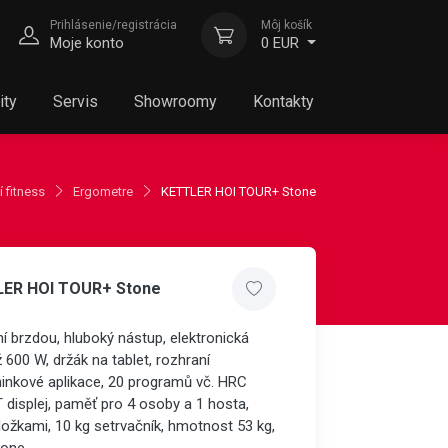
Prihlásenie/registrácia
Môj košík
Moje konto
0 EUR
ity
Servis
Showroomy
Kontakty
 fitness
Ergometre
KETTLER HOI TOUR+ Stone
LER HOI TOUR+ Stone
í brzdou, hluboký nástup, elektronická
 600 W, držák na tablet, rozhraní
inkové aplikace, 20 programů vč. HRC
displej, paměť pro 4 osoby a 1 hosta,
ložkami, 10 kg setrvačník, hmotnost 53 kg,