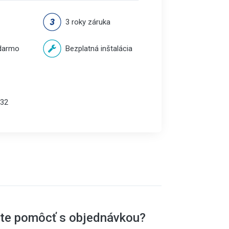
3 roky záruka
darmo
Bezplatná inštalácia
32
ete pomôcť s objednávkou?