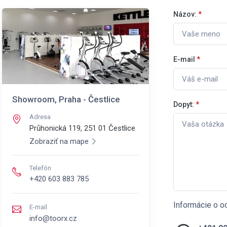
Názov:
*
E-mail
*
Showroom, Praha - Čestlice
Dopyt:
*
Adresa
Průhonická 119, 251 01
Čestlice
Zobraziť na mape
Telefón
+420 603 883 785
Informácie o o
E-mail
info@toorx.cz