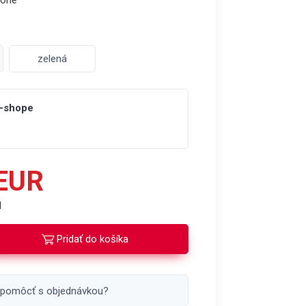
tone
zelená
e-shope
 EUR
H
Pridať do košíka
 pomôcť s objednávkou?