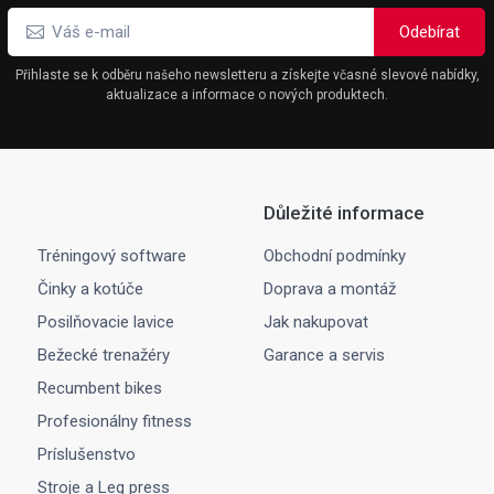
Přihlaste se k odběru našeho newsletteru a získejte včasné slevové nabídky,
aktualizace a informace o nových produktech.
Důležité informace
Tréningový software
Obchodní podmínky
Činky a kotúče
Doprava a montáž
Posilňovacie lavice
Jak nakupovat
Bežecké trenažéry
Garance a servis
Recumbent bikes
Profesionálny fitness
Príslušenstvo
Stroje a Leg press