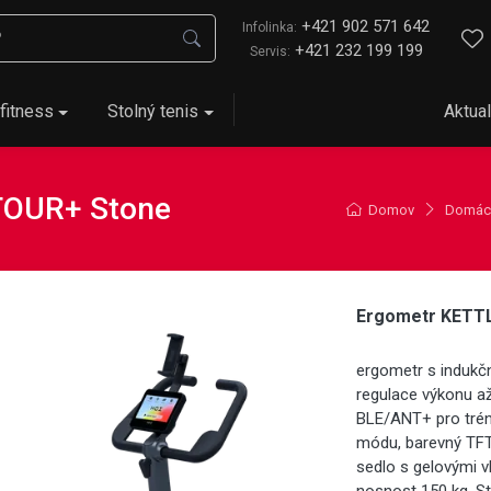
+421 902 571 642
Infolinka:
+421 232 199 199
Servis:
fitness
Stolný tenis
Aktual
TOUR+ Stone
Domov
Domácí
Ergometr KETT
ergometr s indukčn
regulace výkonu až
BLE/ANT+ pro trén
módu, barevný TFT 
sedlo s gelovými v