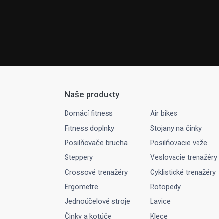
Naše produkty
Domácí fitness
Air bikes
Fitness doplnky
Stojany na činky
Posilňovače brucha
Posilňovacie veže
Steppery
Veslovacie trenažéry
Crossové trenažéry
Cyklistické trenažéry
Ergometre
Rotopedy
Jednoúčelové stroje
Lavice
Činky a kotúče
Klece