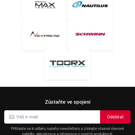
Zůstaňte ve spojení
Přihlaste se k odběru našeho newsletteru a získejte včasné slevové
nabídky, aktualizace a informace o nových produktech.