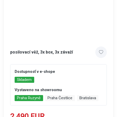
posilovací věž, 3x box, 3x závaží
Dostupnosť v e-shope
Skladem
Vystaveno na showroomu
Praha Ruzyně
Praha Čestlice
Bratislava
2,490 EUR