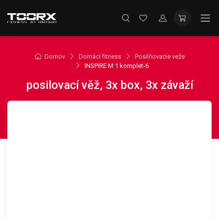
Domov
Domácí fitness
Posilňovacie veže
INSPIRE M 1 komplet-6
posilovací věž, 3x box, 3x závaží