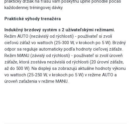
praktický držiak na fľašu vám poskytnú úplné pohodlie počas
každodennej tréningovej dávky.
Praktické výhody trenažéra
Indukčný brzdový systém s 2 užívateľskými režimami.
Režim AUTO (nezávislý od rýchlosti) - používateľ si zvolí
cieľovú záťaž vo wattoch (25-300 W, v krokoch po 5 W). Brzdný
odpor sa reguluje automaticky podľa hodnoty cieľovej záťaže.
Režim MANU (závislý od rýchlosti) - používateľ si zvolí úroveň
záťaže, ktorá zostáva nezávislá od rýchlosti (20 úrovní záťaže,
až do 500 W). Na displeji sa zobrazujú aktuálne hodnoty výkonu
vo wattoch (25-250 W, v krokoch po 5 W) v režime AUTO a
úroveň zaťaženia v režime MANU.