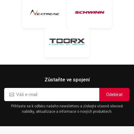
Zůstaňte ve spojení
Přihlaste se k odběru našeho newsletteru a získejte včasné slevové
nabídky, aktualizace a informace o nových produktech.