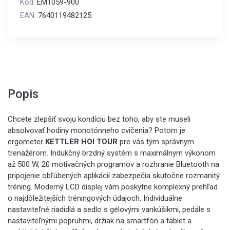
Kód:
EM1059-900
EAN:
7640119482125
Popis
Chcete zlepšiť svoju kondíciu bez toho, aby ste museli
absolvovať hodiny monotónneho cvičenia? Potom je
ergometer
KETTLER HOI TOUR
pre vás tým správnym
trenažérom. Indukčný brzdný systém s maximálnym výkonom
až 500 W, 20 motivačných programov a rozhranie Bluetooth na
pripojenie obľúbených aplikácií zabezpečia skutočne rozmanitý
tréning. Moderný LCD displej vám poskytne komplexný prehľad
o najdôležitejších tréningových údajoch. Individuálne
nastaviteľné riadidlá a sedlo s gélovými vankúšikmi, pedále s
nastaviteľnými popruhmi, držiak na smartfón a tablet a