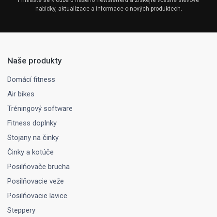
Přihlaste se k odběru našeho newsletteru a získejte včasné slevové
nabídky, aktualizace a informace o nových produktech.
Naše produkty
Domácí fitness
Air bikes
Tréningový software
Fitness doplnky
Stojany na činky
Činky a kotúče
Posilňovače brucha
Posilňovacie veže
Posilňovacie lavice
Steppery