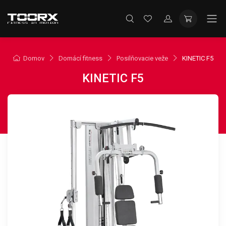
Domov
Domácí fitness
Posilňovacie veže
KINETIC F5
KINETIC F5