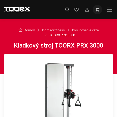
Domov
Domácí fitness
Posilňovacie veže
TOORX PRX 3000
Kladkový stroj TOORX PRX 3000