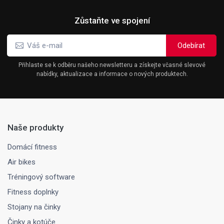
Zůstaňte ve spojení
Přihlaste se k odběru našeho newsletteru a získejte včasné slevové
nabídky, aktualizace a informace o nových produktech.
Naše produkty
Domácí fitness
Air bikes
Tréningový software
Fitness doplnky
Stojany na činky
Činky a kotúče