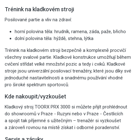
Trénink na kladkovém stroji
Posilované partie a vliv na zdraví:
horní polovina těla: hrudník, ramena, záda, paže, břicho
dolní polovina těla: hýždě, stehna, lýtka
Trénink na kladkovém stroji bezpečně a komplexně procvičí
všechny svalové partie. Kladkové konstrukce umožňují během
cvičení střídat velké množství pozic a tedy i cviků. Kladkové
stroje jsou univerzální posilovací trenažéry, které jsou díky své
jednoduché nastavitelnosti a snadnému používání vhodné
pro široké spektrum sportovců.
Kde nakoupit/vyzkoušet
Kladkový stroj TOORX PRX 3000 si můžete přijít prohlédnout
do showroomů v Praze - Ruzyni nebo v Praze - Čestlicích
a spojit tak příjemné s užitečným – trenažér si vyzkoušet
a zároveň rovnou na místě získat i odborné poradenství.
Servis a záruky