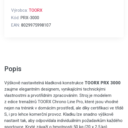
Výrobca:
TOORX
Kód:
PRX-3000
EAN:
8029975998107
Popis
Výškově nastavitelná kladková konstrukce
TOORX PRX 3000
zaujme elegantním designem, vynikajícími technickými
vlastnostmi a prvotřídním zpracováním. Stroj je modelem
z edice trenažérů TOORX Chrono Line Pro, které jsou vhodné
nejen na trénink v domácím prostředí, ale díky certifikaci ve třídě
S, i pro lehce komerční provoz. Kladku lze snadno výškově
nastavit tak, aby odpovídala individuálním požadavkům každého
sportovce. Kryté závaží o hmotnosti 50 kg (20 x 2,5 kg)