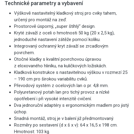
Technické parametry a vybavení
Výškově nastavitelný kladkový stroj pro cviky tahem,
určený pro montáž na zeď.
Prostorově úsporný, „super štíhlý“ design.
Kryté závaží z oceli o hmotnosti 50 kg (20 x 2,5 kg),
jednoduché nastavení zátěže pomocí kolíku.
Integrovaný ochranný kryt závaží se zrcadlovým
povrchem.
Otočné kladky s kvalitní povrchovou úpravou
z eloxovaného hliníku, na kuličkových ložiskách.
Kladková konstrukce s nastavitelnou výškou v rozmezí 25
– 190 cm pro širokou variabilitu cviků.
Převodový systém z ocelových lan o pr. 4,8 mm.
Polyuretanový potah lan pro tichý provoz a nízké
opotřebení i při vysoké intenzitě cvičení.
Dva jednoruční adaptéry s ergonomickým madlem pro jistý
úchop.
Snadná montáž, stroj je v balení již předmontovaný.
Rozměry po sestavení (d x š x v): 64 x 16,5 x 198 cm.
Hmotnost: 103 kg.