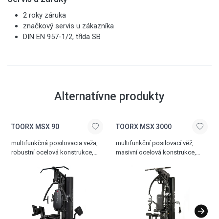
2 roky záruka
značkový servis u zákazníka
DIN EN 957-1/2, třída SB
Alternatívne produkty
TOORX MSX 90
TOORX MSX 3000
multifunkčná posilovacia veža,
multifunkční posilovací věž,
robustní ocelová konstrukce,
masivní ocelová konstrukce,
velká škála tréninkových
velká škála tréninkových
stanovišť, nastavitelný leg press,
stanovišť, polohovatelný sedák
bicepsová opierka, horizontálna
i zádová opěrka, jednoduché
polohovateľná zádová opierka,
nastavení zátěže, centrální kryté
jednoduché nastavenie záťaže,
závaží 90 kg, nosnost 150 kg
centrá lní kryté závažie 102 kg,
hmotnosť 135 kg