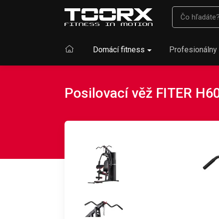
Domácí fitness
Profesionálny 
Posilovací věž FITER H6