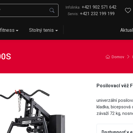
+421 902 571 642
Infolinka:
+421 232 199 199
Servis:
fitness
Stolný tenis
Aktual
00S
Domov
Posilovací věž 
univerzální posilov
kladka, bicepsová 
závaží 72 kg, nosn
Dostupnosť v 