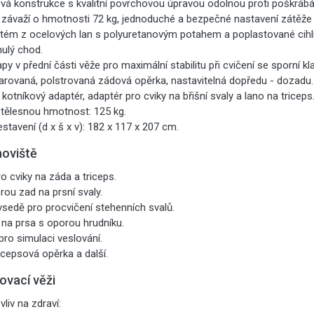
vá konstrukce s kvalitní povrchovou úpravou odolnou proti poškrábá
é závaží o hmotnosti 72 kg, jednoduché a bezpečné nastavení zátěže
tém z ocelových lan s polyuretanovým potahem a poplastované cihli
nulý chod.
py v přední části věže pro maximální stabilitu při cvičení se sporní kl
arovaná, polstrovaná zádová opěrka, nastavitelná dopředu - dozadu.
kotníkový adaptér, adaptér pro cviky na břišní svaly a lano na triceps
 tělesnou hmotnost: 125 kg.
tavení (d x š x v): 182 x 117 x 207 cm.
noviště
o cviky na záda a triceps.
rou zad na prsní svaly.
sedě pro procvičení stehenních svalů.
y na prsa s oporou hrudníku.
pro simulaci veslování.
icepsová opěrka a další.
ovací věži
vliv na zdraví: