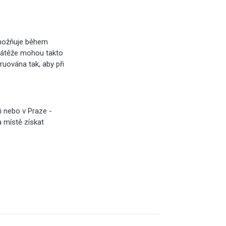
 umožňuje během
i zátěže mohou takto
ruována tak, aby při
i nebo v Praze -
a místě získat