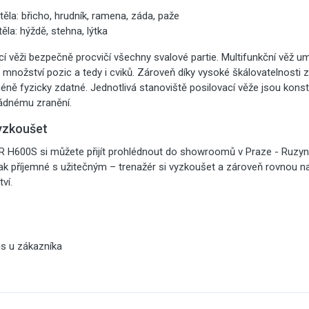
těla: břicho, hrudník, ramena, záda, paže
těla: hýždě, stehna, lýtka
cí věži bezpečně procvičí všechny svalové partie. Multifunkční věž
ké množství pozic a tedy i cviků. Zároveň díky vysoké škálovatelnost
éně fyzicky zdatné. Jednotlivá stanoviště posilovací věže jsou konst
žádnému zranění.
yzkoušet
ER H600S si můžete přijít prohlédnout do showroomů v Praze - Ruzyn
 tak příjemné s užitečným – trenažér si vyzkoušet a zároveň rovnou n
ví.
is u zákazníka