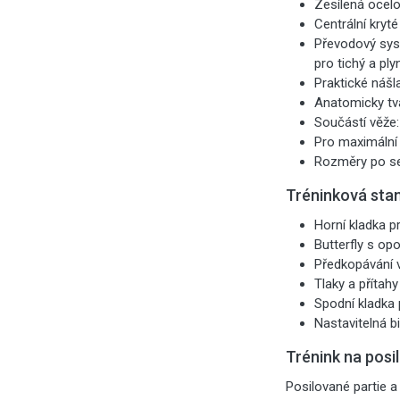
Zesílená ocelo
Centrální kryt
Převodový sys
pro tichý a ply
Praktické nášla
Anatomicky tv
Součástí věže: 
Pro maximální
Rozměry po ses
Tréninková sta
Horní kladka pr
Butterfly s opo
Předkopávání v
Tlaky a přítah
Spodní kladka 
Nastavitelná b
Trénink na posil
Posilované partie a 