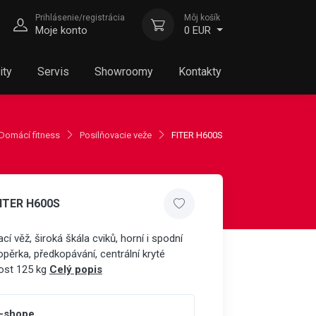
Prihlásenie/registrácia
Môj košík
Moje konto
0 EUR
ity
Servis
Showroomy
Kontakty
Domácí fitness
Posilňovacie veže
FITER H600S
FITER H600S
ací věž, široká škála cviků, horní i spodní
opěrka, předkopávání, centrální kryté
ost 125 kg
Celý popis
e-shope