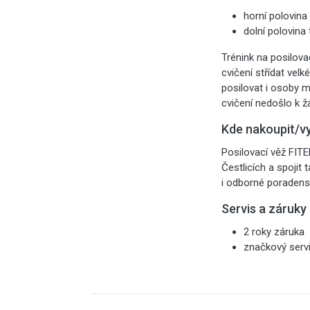
horní polovina 
dolní polovina 
Trénink na posilova
cvičení střídat vel
posilovat i osoby m
cvičení nedošlo k 
Kde nakoupit/v
Posilovací věž FIT
Čestlicích a spojit
i odborné poradenst
Servis a záruky
2 roky záruka
značkový serv