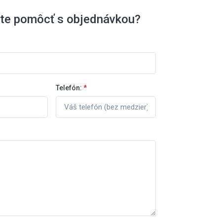
ete pomôcť s objednávkou?
Telefón:
*