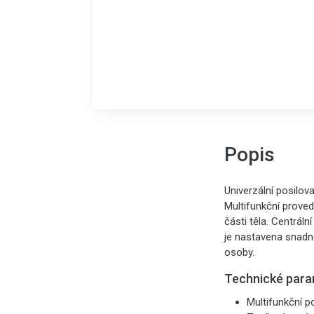
Popis
Univerzální posilov
Multifunkční proved
části těla.
Centrální
je nastavena snadn
osoby.
Technické para
Multifunkční p