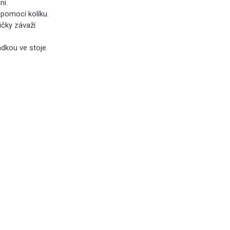
ní.
 pomocí kolíku.
čky závaží
adkou ve stoje.
.