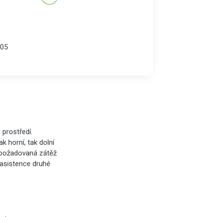
05
 prostředí.
k horní, tak dolní
, požadovaná zátěž
asistence druhé