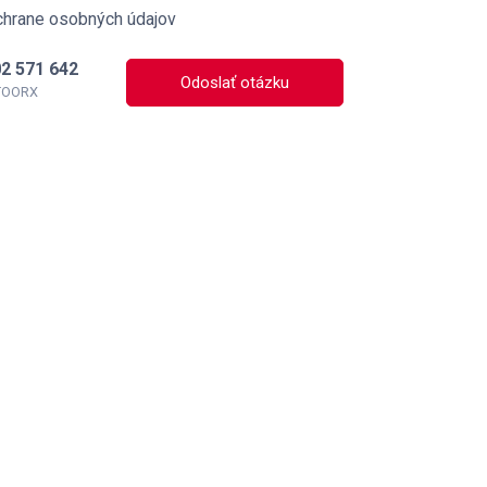
chrane osobných údajov
2 571 642
Odoslať otázku
 TOORX