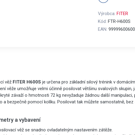
Výrobca:
FITER
Kód:
FTR-H600S
EAN:
99999600600
ací věž
FITER H600S
je určena
pro základní silový trénink v domácím
ení věže umožňuje velmi účinně posilovat většinu svalových skupin, ja
 kryté závaží o hmotnosti 72 kg nevyžaduje žádnou další manipulaci
o a bezpečně pomocí kolíku. Posilovat tak můžete samostatně, bez 
metry a vybavení
osilovací věž se snadno ovladatelným nastavením zátěže.