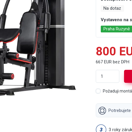
Na dotaz
Vystaveno na
Praha Ruzyně
800 E
667 EUR bez DPH
Požaduji mont
Potrebujete
3 roky záru