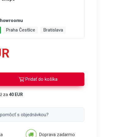
 showroomu
Praha Čestlice
Bratislava
UR
Pridať do košíka
áž za
40 EUR
 pomôcť s objednávkou?
ka
Doprava zadarmo