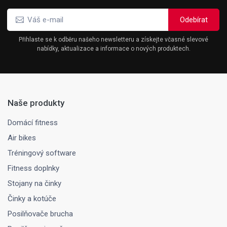
Přihlaste se k odběru našeho newsletteru a získejte včasné slevové
nabídky, aktualizace a informace o nových produktech.
Naše produkty
Domácí fitness
Air bikes
Tréningový software
Fitness doplnky
Stojany na činky
Činky a kotúče
Posilňovače brucha