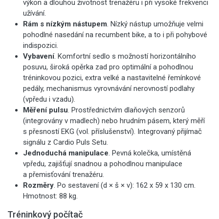
výkon a dlouhou životnost trenažéru i při vysoké frekvenci
užívání.
Rám s nízkým nástupem
. Nízký nástup umožňuje velmi
pohodlné nasedání na recumbent bike, a to i při pohybové
indispozici.
Vybavení
. Komfortní sedlo s možností horizontálního
posuvu, široká opěrka zad pro optimální a pohodlnou
tréninkovou pozici, extra velké a nastavitelné řemínkové
pedály, mechanismus vyrovnávání nerovností podlahy
(vpředu i vzadu).
Měření pulsu
. Prostřednictvím dlaňových senzorů
(integrovány v madlech) nebo hrudním pásem, který měří
s přesností EKG (vol. příslušenství). Integrovaný přijímač
signálu z Cardio Puls Setu.
Jednoduchá manipulace
. Pevná kolečka, umístěná
vpředu, zajišťují snadnou a pohodlnou manipulace
a přemisťování trenažéru.
Rozměry
. Po sestavení (d × š × v): 162 x 59 x 130 cm.
Hmotnost: 88 kg.
Tréninkový počítač