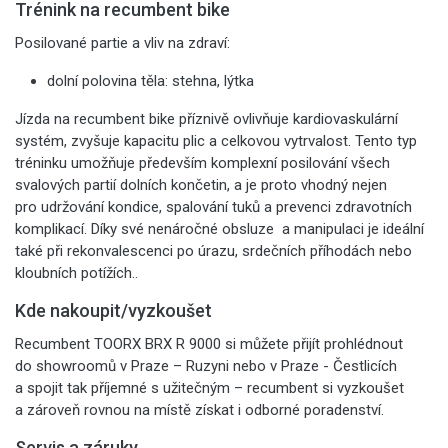
Trénink na recumbent bike
Posilované partie a vliv na zdraví:
dolní polovina těla: stehna, lýtka
Jízda na recumbent bike příznivě ovlivňuje kardiovaskulární
systém, zvyšuje kapacitu plic a celkovou vytrvalost. Tento typ
tréninku umožňuje především komplexní posilování všech
svalových partií dolních končetin, a je proto vhodný nejen
pro udržování kondice, spalování tuků a prevenci zdravotních
komplikací. Díky své nenáročné obsluze a manipulaci je ideální
také při rekonvalescenci po úrazu, srdečních příhodách nebo
kloubních potížích..
Kde nakoupit/vyzkoušet
Recumbent TOORX BRX R 9000 si můžete přijít prohlédnout
do showroomů v Praze – Ruzyni nebo v Praze - Čestlicích
a spojit tak příjemné s užitečným – recumbent si vyzkoušet
a zároveň rovnou na místě získat i odborné poradenství.
Servis a záruky