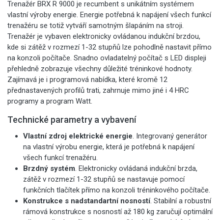
Trenažér BRX R 9000 je recumbent s unikátním systémem
vlastní výroby energie. Energie potřebná k napájení všech funkcí
trenažéru se totiž vytváří samotným šlapáním na stroji.
Trenažér je vybaven elektronicky ovládanou indukční brzdou,
kde si zátěž v rozmezí 1-32 stupňů lze pohodlně nastavit přímo
na konzoli počítače. Snadno ovladatelný počítač s LED displeji
přehledně zobrazuje všechny důležité tréninkové hodnoty.
Zajímavá je i programová nabídka, které kromě 12
přednastavených profilů trati, zahrnuje mimo jiné i 4 HRC
programy a program Watt.
Technické parametry a vybavení
Vlastní zdroj elektrické energie
. Integrovaný generátor
na vlastní výrobu energie, která je potřebná k napájení
všech funkcí trenažéru.
Brzdný systém
. Elektronicky ovládaná indukční brzda,
zátěž v rozmezí 1-32 stupňů se nastavuje pomocí
funkčních tlačítek přímo na konzoli tréninkového počítače.
Konstrukce s nadstandartní nosností
. Stabilní a robustní
rámová konstrukce s nosností až 180 kg zaručují optimální