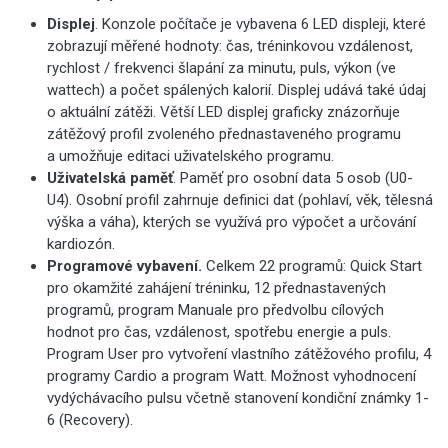
Displej
. Konzole počítače je vybavena 6 LED displeji, které
zobrazují měřené hodnoty: čas, tréninkovou vzdálenost,
rychlost / frekvenci šlapání za minutu, puls, výkon (ve
wattech) a počet spálených kalorií. Displej udává také údaj
o aktuální zátěži. Větší LED displej graficky znázorňuje
zátěžový profil zvoleného přednastaveného programu
a umožňuje editaci uživatelského programu.
Uživatelská paměť
. Paměť pro osobní data 5 osob (U0-
U4). Osobní profil zahrnuje definici dat (pohlaví, věk, tělesná
výška a váha), kterých se využívá pro výpočet a určování
kardiozón.
Programové vybavení.
Celkem 22 programů: Quick Start
pro okamžité zahájení tréninku, 12 přednastavených
programů, program Manuale pro předvolbu cílových
hodnot pro čas, vzdálenost, spotřebu energie a puls.
Program User pro vytvoření vlastního zátěžového profilu, 4
programy Cardio a program Watt. Možnost vyhodnocení
vydýchávacího pulsu včetně stanovení kondiční známky 1-
6 (Recovery).