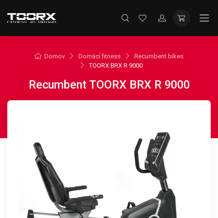
Domov
Domácí fitness
Recumbent bikes
TOORX BRX R 9000
Recumbent TOORX BRX R 9000