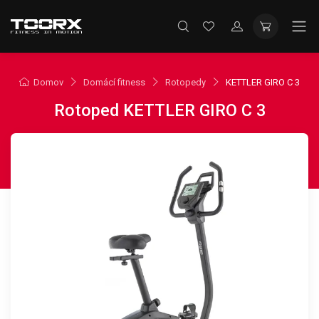
Domov
Domácí fitness
Rotopedy
KETTLER GIRO C 3
Rotoped KETTLER GIRO C 3