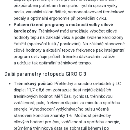
přizpůsobení potřebám trénujícího: rychlá úprava výšky
sedla, variabilní sklon řídítek, samonastavovací řeménkové
pedály a optimální ergonomie při provádění cviku.
Pulsem řízené programy s možností volby cílové
kardiozóny
. Tréninkový mód umožňuje výpočet cílové
hodnoty tepu na základě věku a podle zvolené kardiozóny
Fat/Fit (spalování tuků / posilování). Na základě stanovené
cílové hodnoty a aktuální tepové frekvence pak inteligentní
program ovlivňuje průběh tréninku dávkováním zátěže
a udržuje tak optimální tréninkové tempo.
Další parametry rotopedu GIRO C 3
Tréninkový počítač
. Přehledný a snadno ovladatelný LC
displej 11,7 x 8,6 cm zobrazuje šest nejdůležitějších
tréninkových hodnot. Měří čas, rychlost, tréninkovou
vzdálenost, puls, frekvenci šlapání za minutu a spotřebu
energie. Vyhodnocení vydýchávacího pulsu včetně
stanovení kondiční známky 1-6. Možnost předvolby
cílových hodnot pro čas, vzdálenost a spotřebu energie,
průměrná tréninková data se zobrazují během i po