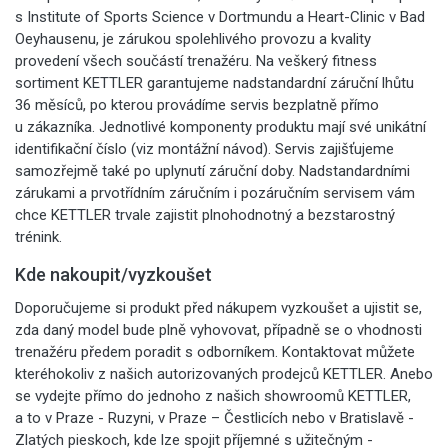
s Institute of Sports Science v Dortmundu a Heart-Clinic v Bad
Oeyhausenu, je zárukou spolehlivého provozu a kvality
provedení všech součástí trenažéru. Na veškerý fitness
sortiment KETTLER garantujeme nadstandardní záruční lhůtu
36 měsíců, po kterou provádíme servis bezplatně přímo
u zákazníka. Jednotlivé komponenty produktu mají své unikátní
identifikační číslo (viz montážní návod). Servis zajišťujeme
samozřejmě také po uplynutí záruční doby. Nadstandardními
zárukami a prvotřídním záručním i pozáručním servisem vám
chce KETTLER trvale zajistit plnohodnotný a bezstarostný
trénink.
Kde nakoupit/vyzkoušet
Doporučujeme si produkt před nákupem vyzkoušet a ujistit se,
zda daný model bude plně vyhovovat, případně se o vhodnosti
trenažéru předem poradit s odborníkem. Kontaktovat můžete
kteréhokoliv z našich autorizovaných prodejců KETTLER. Anebo
se vydejte přímo do jednoho z našich showroomů KETTLER,
a to v Praze - Ruzyni, v Praze – Čestlicích nebo v Bratislavě -
Zlatých pieskoch, kde lze spojit příjemné s užitečným -