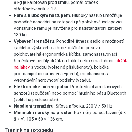
8 kg je kalibrován proti kmitu, poměr otáček
střed/setrvačník je 1:8.
Rám s hlubokým nástupem.
Hluboký nástup umožňuje
pohodlné nasedání na rotoped i při pohybové indispozici.
Konstrukce rámu je navržená pro nadstandardní zatížení
130 kg.
Vybavení trenažéru
. Pohodlné fitness sedlo s možností
rychlého výškového a horizontálního posuvu,
polohovatelná ergonomická řídítka, samonastavovací
řeménkové pedály, držák na tablet nebo smartphone,
držák
na láhev
s vodou (volitelné příslušenství), kolečka
pro manipulaci (umístěná vpředu), mechanismus
vyrovnávání nerovností podlahy (vzadu).
Elektronické měření pulsu
. Prostřednictvím dlaňových
senzorů (součástí) nebo pomocí hrudního pásu Bluetooth
(volitelné příslušenství).
Napájení trenažéru
. Síťová přípojka: 230 V / 50 Hz.
Minimální nároky na prostor
. Rozměry po sestavení (d ×
š × v): 105 × 60 × 136 cm.
Trénink na rotopedu