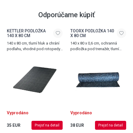
Odporúčame kúpiť
KETTLER PODLOŽKA
TOORX PODLOŽKA 140
140 X 80 CM
X 80 CM
140 x 80 cm, tlumí hluk a chrání
140 x 80 x 0,6 cm, ochranná
podlahu, vhodné pod rotopedy,
podložka pod trenažér, tlumí
ergometry, crosstrenažéry
hluk a vibrace, vyrobena z PVC
a další posilovací trenažéry
Vyprodáno
Vyprodáno
35 EUR
38 EUR
Prejsť na detail
Prejsť na detail