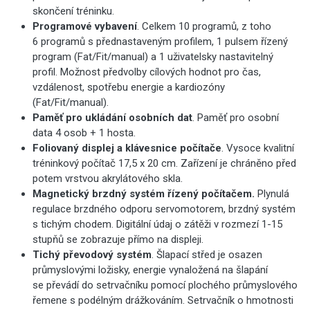
skončení tréninku.
Programové vybavení
. Celkem 10 programů, z toho
6 programů s přednastaveným profilem, 1 pulsem řízený
program (Fat/Fit/manual) a 1 uživatelsky nastavitelný
profil. Možnost předvolby cílových hodnot pro čas,
vzdálenost, spotřebu energie a kardiozóny
(Fat/Fit/manual).
Paměť pro ukládání osobních dat
. Paměť pro osobní
data 4 osob + 1 hosta.
Foliovaný displej a klávesnice počítače
. Vysoce kvalitní
tréninkový počítač 17,5 x 20 cm. Zařízení je chráněno před
potem vrstvou akrylátového skla.
Magnetický brzdný systém řízený počítačem.
Plynulá
regulace brzdného odporu servomotorem, brzdný systém
s tichým chodem. Digitální údaj o zátěži v rozmezí 1-15
stupňů se zobrazuje přímo na displeji.
Tichý převodový systém
. Šlapací střed je osazen
průmyslovými ložisky, energie vynaložená na šlapání
se převádí do setrvačníku pomocí plochého průmyslového
řemene s podélným drážkováním. Setrvačník o hmotnosti