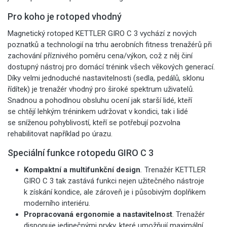
Pro koho je rotoped vhodný
Magnetický rotoped KETTLER GIRO C 3 vychází z nových
poznatků a technologií na trhu aerobních fitness trenažérů při
zachování příznivého poměru cena/výkon, což z něj činí
dostupný nástroj pro domácí trénink všech věkových generací.
Díky velmi jednoduché nastavitelnosti (sedla, pedálů, sklonu
řídítek) je trenažér vhodný pro široké spektrum uživatelů.
Snadnou a pohodlnou obsluhu ocení jak starší lidé, kteří
se chtějí lehkým tréninkem udržovat v kondici, tak i lidé
se sníženou pohyblivostí, kteří se potřebují pozvolna
rehabilitovat například po úrazu.
Speciální funkce rotopedu GIRO C 3
Kompaktní a multifunkční design
.
Trenažér KETTLER
GIRO C 3 tak zastává funkci nejen užitečného nástroje
k získání kondice, ale zároveň je i působivým doplňkem
moderního interiéru.
Propracovaná ergonomie a nastavitelnost
. Trenažér
disponuje jedinečnými prvky, které umožňují maximální