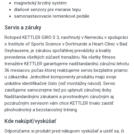
magnetický brzdný systém
dlaňové senzory pre meranie tepu
samonastavovacie remienkové pedále
Servis a záruky
Rotoped KETTLER GIRO S 3,
navrhnutý v Nemecku v spolupráci
s Institute of Sports Science v Dortmunde a Heart-Clinic v Bad
Oeyhausene, je zárukou spoľahlivej prevádzky a kvality
prevedenia všetkých súčastí trenažéru. Na všetky fitness
trenažére KETTLER garantujeme nadštandardnú záručnú lehotu
36 mesiacov, počas ktorej realizujeme servis bezplatne priamo
u zákazníka. Jednotlivé komponenty produktu majú svoje
unikátne identifikačné číslo (viď montážny návod). Servis
zaisťujeme samozrejme tiež po uplynutí záručnej doby.
Nadštandardnými zárukami a prvotriednym záručným aj
pozáručným servisom vám chce KETTLER trvalo zaistiť
plnohodnotný a bezstarostný tréning.
Kde nakúpiť/vyskúšať
Odporúčame si produkt pred nákupom vyskúšať a uistiť sa, či