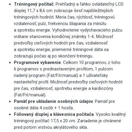
Tréningový počítač
.
Prehľadný a ľahko ovládateľný LCD
displej 11,7 x 8,6 cm zobrazuje šesť najdôležitejších
tréningových hodnôt. Meria čas, rýchlosť, tréningovú
vzdialenosť, pulz, frekvenciu šliapania za minútu
a spotrebu energie. Vyhodnotenie vydýchavacieho pulzu
vrátane stanovenia kondičnej známky 1-6. Možnosť
predvoľby cieľových hodnôt pre čas, vzdialenosť
a spotrebu energie, priemerné tréningové dáta sa
zobrazujú počas aj po skončení tréningu.
Programové vybavenie
.
Celkom 10 programov, z toho
6 programov s prednastaveným profilom, 1 pulzom
riadený program (Fat/Fit/manual) a 1 užívateľsky
nastaviteľný profil. Možnosť predvoľby cieľových hodnôt
pre čas, vzdialenosť, spotrebu energie a kardiozóny
(Fat/Fit/manual).
Pamäť pre ukladanie osobných údajov
.
Pamäť pre
osobné dáta 4 osôb + 1 hosťa.
Fóliovaný displej a klávesnica počítača
.
Vysoko kvalitný
tréningový počítač 17,5 x 20 cm. Zariadenie je chránené
pred potom vrstvou akrylátového skla.