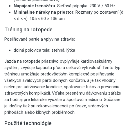
Napájanie trenažéru
. Sieťová prípojka: 230 V / 50 Hz.
Minimálne nároky na priestor
. Rozmery po zostavení (d
× š × v): 105 × 60 × 136 cm.
Tréning na rotopede
Posilňované partie a vplyv na zdravie:
dolná polovica tela: stehná, lýtka
Jazda na rotopede priaznivo ovplyvňuje kardiovaskulárny
systém, zvyšuje kapacitu pľúc a celkovú vytrvalosť. Tento typ
tréningu umožňuje predovšetkým komplexné posilňovanie
všetkých svalových partií dolných končatín, a je tak vhodný
nielen pre udržiavanie kondície, spaľovanie tukov a prevenciu
zdravotných komplikácií. Vďaka presnému dávkovaniu záťaže
sa hodí aj pre lekárske využitie a športovú medicínu. Súčasne
je ideálny tiež pri rekonvalescencii po úraze, srdcových
príhodách alebo kĺbnych problémoch.
Použité technológie