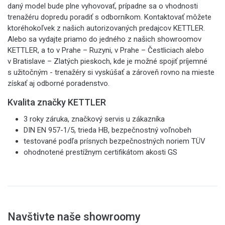
daný model bude plne vyhovovať, prípadne sa o vhodnosti
trenažéru dopredu poradiť s odborníkom. Kontaktovať môžete
ktoréhokoľvek z našich autorizovaných predajcov KETTLER.
Alebo sa vydajte priamo do jedného z našich showroomov
KETTLER, a to v Prahe – Ruzyni, v Prahe – Čestliciach alebo
v Bratislave – Zlatých pieskoch, kde je možné spojiť príjemné
s užitočným - trenažéry si vyskúšať a zároveň rovno na mieste
získať aj odborné poradenstvo.
Kvalita značky KETTLER
3 roky záruka, značkový servis u zákazníka
DIN EN 957-1/5, trieda HB, bezpečnostný voľnobeh
testované podľa prísnych bezpečnostných noriem TÜV
ohodnotené prestížnym certifikátom akosti GS
Navštivte naše showroomy