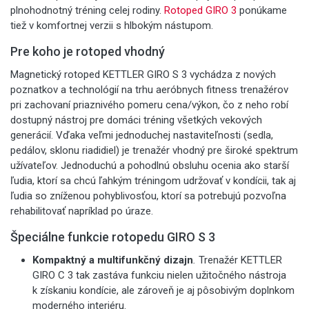
plnohodnotný tréning celej rodiny.
Rotoped GIRO 3
ponúkame
tiež v komfortnej verzii s hlbokým nástupom.
Pre koho je rotoped vhodný
Magnetický rotoped KETTLER GIRO S 3
vychádza z nových
poznatkov a technológií na trhu aeróbnych fitness trenažérov
pri zachovaní priaznivého pomeru cena/výkon, čo z neho robí
dostupný nástroj pre domáci tréning všetkých vekových
generácií. Vďaka veľmi jednoduchej nastaviteľnosti (sedla,
pedálov, sklonu riadidiel) je trenažér vhodný pre široké spektrum
užívateľov. Jednoduchú a pohodlnú obsluhu ocenia ako starší
ľudia, ktorí sa chcú ľahkým tréningom udržovať v kondícii, tak aj
ľudia so zníženou pohyblivosťou, ktorí sa potrebujú pozvoľna
rehabilitovať napríklad po úraze.
Špeciálne funkcie rotopedu GIRO S 3
Kompaktný a multifunkčný dizajn
.
Trenažér KETTLER
GIRO C 3 t
ak zastáva funkciu nielen užitočného nástroja
k získaniu kondície, ale zároveň je aj pôsobivým doplnkom
moderného interiéru.