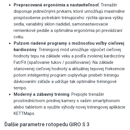
Prepracovaná ergonómia a nastaviteľnosť
.
Trenažér
disponuje jedinečnými prvkami, ktoré umožňujú maximálne
prispôsobenie potrebám trénujúceho: rýchla úprava výšky
sedla, variabilný sklon riadidiel, samonastavovacie
remienkové pedále a optimálna ergonómia pri prevádzaní
cviku.
Pulzom riadené programy s možnosťou voľby cieľovej
kardiozóny
.
Tréningový mód umožňuje výpočet cieľovej
hodnoty tepu na základe veku a podľa zvolenej kardiozóny
Fat/Fit (spaľovanie tukov / posilňovanie). Na základe
stanovenej cieľovej hodnoty a aktuálnej tepovej frekvencie
potom inteligentný program ovplyvňuje priebeh tréningu
dávkovaním záťaže a udržuje tak optimálne tréningové
tempo.
Moderný a zábavný tréning
.
Prepojte trenažér
prostredníctvom prednej kamery s vašim smartphonom
alebo tabletom a využite výhody novej tréningovej aplikácie
KETTMaps.
Ďalšie parametre rotopedu GIRO S 3