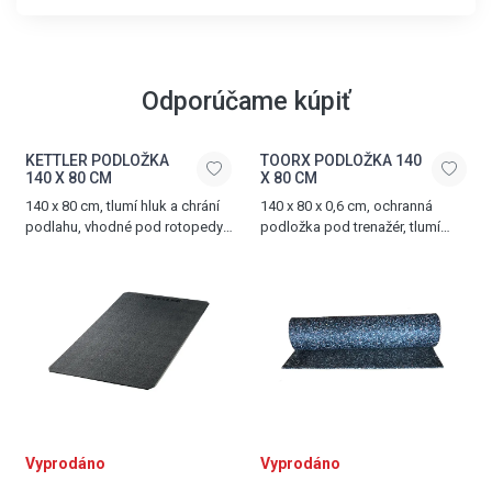
Odporúčame kúpiť
KETTLER PODLOŽKA
TOORX PODLOŽKA 140
140 X 80 CM
X 80 CM
140 x 80 cm, tlumí hluk a chrání
140 x 80 x 0,6 cm, ochranná
podlahu, vhodné pod rotopedy,
podložka pod trenažér, tlumí
ergometry, crosstrenažéry
hluk a vibrace, vyrobena z PVC
a další posilovací trenažéry
Vyprodáno
Vyprodáno