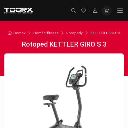
Domov
Domácí fitness
Rotopedy
KETTLER GIRO S 3
Rotoped KETTLER GIRO S 3