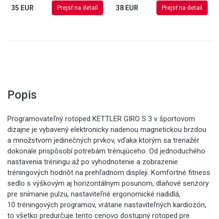
35 EUR
38 EUR
Prejsť na detail
Prejsť na detail
Popis
Programovateľný rotoped KETTLER GIRO S 3 v športovom
dizajne je vybavený elektronicky riadenou magnetickou brzdou
a množstvom jedinečných prvkov, vďaka ktorým sa trenažér
dokonale prispôsobí potrebám trénujúceho. Od jednoduchého
nastavenia tréningu až po vyhodnotenie a zobrazenie
tréningových hodnôt na prehľadnom displeji. Komfortné fitness
sedlo s výškovým aj horizontálnym posunom, dlaňové senzory
pre snímanie pulzu, nastaviteľné ergonomické riadidlá,
10 tréningových programov, vrátane nastaviteľných kardiozón,
to všetko predurčuje tento cenovo dostupný rotoped pre