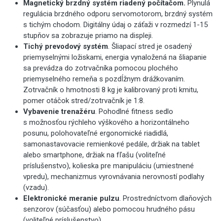
Magnetický brzdný systém riadený počítačom.
Plynulá
regulácia brzdného odporu servomotorom, brzdný systém
s tichým chodom. Digitálny údaj o záťaži v rozmedzí 1-15
stupňov sa zobrazuje priamo na displeji.
Tichý prevodový systém
.
Šliapací stred je osadený
priemyselnými ložiskami, energia vynaložená na šliapanie
sa prevádza do zotrvačníka pomocou plochého
priemyselného remeňa s pozdĺžnym drážkovaním.
Zotrvačník o hmotnosti 8 kg je kalibrovaný proti kmitu,
pomer otáčok stred/zotrvačník je 1:8.
Vybavenie trenažéru
.
Pohodlné fitness sedlo
s možnosťou rýchleho výškového a horizontálneho
posunu, polohovateľné ergonomické riadidlá,
samonastavovacie remienkové pedále, držiak na tablet
alebo smartphone, držiak na fľašu (voliteľné
príslušenstvo), kolieska pre manipuláciu (umiestnené
vpredu), mechanizmus vyrovnávania nerovností podlahy
(vzadu).
Elektronické meranie pulzu
.
Prostredníctvom dlaňových
senzorov (súčasťou) alebo pomocou hrudného pásu
(voliteľné príslušenstvo).