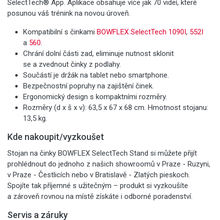
SelectTech® App. Aplikace obsahuje více jak 70 videí, které
posunou váš trénink na novou úroveň.
Kompatibilní s činkami
BOWFLEX SelectTech 1090I
,
552I
a
560
.
Chrání dolní části zad, eliminuje nutnost sklonit
se a zvednout činky z podlahy.
Součástí je držák na tablet nebo smartphone.
Bezpečnostní popruhy na zajištění činek.
Ergonomický design s kompaktními rozměry.
Rozměry (d x š x v): 63,5 x 67 x 68 cm. Hmotnost stojanu:
13,5 kg.
Kde nakoupit/vyzkoušet
Stojan na činky BOWFLEX SelectTech Stand si můžete přijít
prohlédnout do jednoho z našich showroomů v Praze - Ruzyni,
v Praze - Čestlicích nebo v Bratislavě - Zlatých pieskoch.
Spojíte tak příjemné s užitečným – produkt si vyzkoušíte
a zároveň rovnou na místě získáte i odborné poradenství.
Servis a záruky