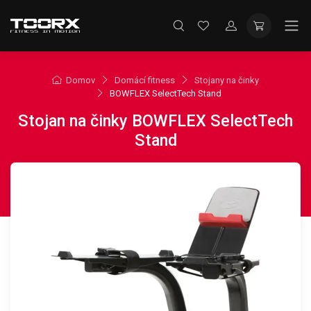
Domov
Domácí fitness
Stojany na činky
BOWFLEX SelectTech Stand
Stojan na činky BOWFLEX SelectTech
Stand