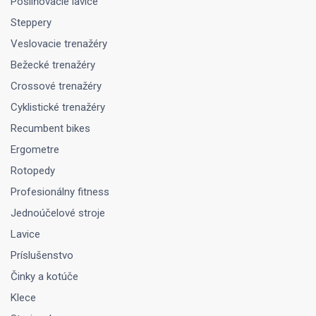
Posilňovacie lavice
Steppery
Veslovacie trenažéry
Bežecké trenažéry
Crossové trenažéry
Cyklistické trenažéry
Recumbent bikes
Ergometre
Rotopedy
Profesionálny fitness
Jednoúčelové stroje
Lavice
Príslušenstvo
Činky a kotúče
Klece