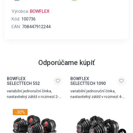
Výrobca:
BOWFLEX
Kód:
100736
EAN:
708447912244
Odporúčame kúpiť
BOWFLEX
BOWFLEX
SELECTTECH 552
SELECTTECH 1090
variabilní jednoruční činka,
variabilní jednoruční činka,
nastavitelný zátěž v rozmezí 2-
nastavitelný zátěž v rozmezí 4-
24 kg, ergonomická rukojeť,
41 kg, ergonomická rukojeť,
lehce uskladnitelná, cena za 1
lehce uskladnitelná, cena za 1
-30%
ks
ks