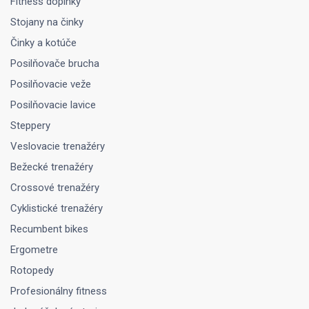
Fitness doplnky
Stojany na činky
Činky a kotúče
Posilňovače brucha
Posilňovacie veže
Posilňovacie lavice
Steppery
Veslovacie trenažéry
Bežecké trenažéry
Crossové trenažéry
Cyklistické trenažéry
Recumbent bikes
Ergometre
Rotopedy
Profesionálny fitness