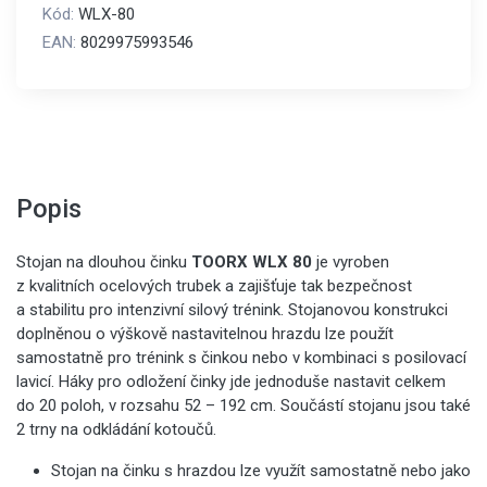
Kód:
WLX-80
EAN:
8029975993546
Popis
Stojan na dlouhou činku
TOORX WLX 80
je vyroben
z kvalitních ocelových trubek a zajišťuje tak bezpečnost
a stabilitu pro intenzivní silový trénink. Stojanovou konstrukci
doplněnou o výškově nastavitelnou hrazdu lze použít
samostatně pro trénink s činkou nebo v kombinaci s posilovací
lavicí. Háky pro odložení činky jde jednoduše nastavit celkem
do 20 poloh, v rozsahu 52 – 192 cm. Součástí stojanu jsou také
2 trny na odkládání kotoučů.
Stojan na činku s hrazdou lze využít samostatně nebo jako