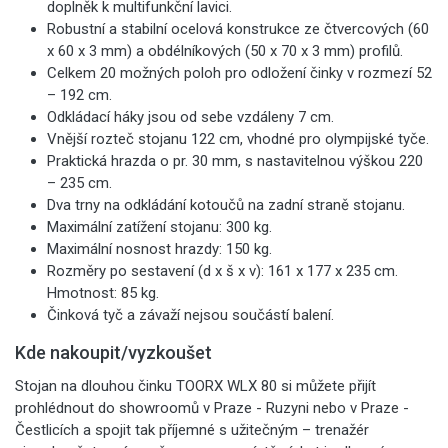
doplněk k multifunkční lavici.
Robustní a stabilní ocelová konstrukce ze čtvercových (60
x 60 x 3 mm) a obdélníkových (50 x 70 x 3 mm) profilů.
Celkem 20 možných poloh pro odložení činky v rozmezí 52
– 192 cm.
Odkládací háky jsou od sebe vzdáleny 7 cm.
Vnější rozteč stojanu 122 cm, vhodné pro olympijské tyče.
Praktická hrazda o pr. 30 mm, s nastavitelnou výškou 220
– 235 cm.
Dva trny na odkládání kotoučů na zadní straně stojanu.
Maximální zatížení stojanu: 300 kg.
Maximální nosnost hrazdy: 150 kg.
Rozměry po sestavení (d x š x v): 161 x 177 x 235 cm.
Hmotnost: 85 kg.
Činková tyč a závaží nejsou součástí balení.
Kde nakoupit/vyzkoušet
Stojan na dlouhou činku TOORX WLX 80 si můžete přijít
prohlédnout do showroomů v Praze - Ruzyni nebo v Praze -
Čestlicích a spojit tak příjemné s užitečným – trenažér