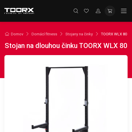
Domov
Domácí fitness
Stojany na činky
TOORX WLX 80
Stojan na dlouhou činku TOORX WLX 80