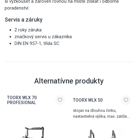
si vyzkoušet a zároveň rovnou na místě získat i odborné
poradenství.
Servis a záruky
2 roky záruka
značkový servis u zákazníka
DIN EN 957-1, třída SC
Alternatívne produkty
TOORX WLX 70
TOORX WLX 50
PROFESIONAL
stojan na dlouhou činku,
nastavitelná výška, max. zatížení
200 kg, hmotnost 36 kg