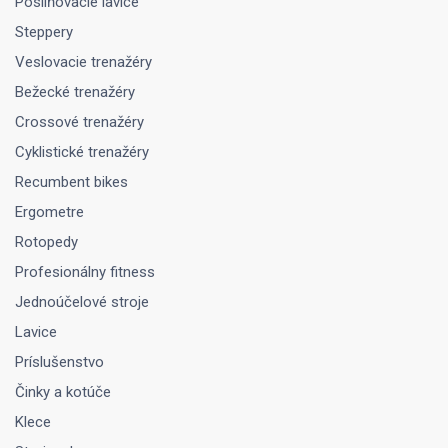
Posilňovacie lavice
Steppery
Veslovacie trenažéry
Bežecké trenažéry
Crossové trenažéry
Cyklistické trenažéry
Recumbent bikes
Ergometre
Rotopedy
Profesionálny fitness
Jednoúčelové stroje
Lavice
Príslušenstvo
Činky a kotúče
Klece