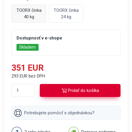
TOORX činka
TOORX činka
40 kg
24 kg
Dostupnosť v e-shope
Skladem
351 EUR
293 EUR bez DPH
Pridať do košíka
Potrebujete pomôcť s objednávkou?