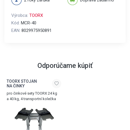
2 roky záruka
Doprava zadarmo
Výrobca:
TOORX
Kód:
MCR-40
EAN:
8029975950891
Odporúčame kúpiť
TOORX STOJAN
NA ČINKY
pro činkové sety TOORX 24 kg
a 40 kg, 4 transportní kolečka