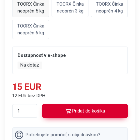
TOORX Činka
TOORX Činka
TOORX Činka
neoprén 5 kg
neoprén 3 kg
neoprén 4 kg
TOORX Činka
neoprén 6 kg
Dostupnosť v e-shope
Na dotaz
15 EUR
12 EUR bez DPH
Pridať do košíka
Potrebujete pomôcť s objednávkou?