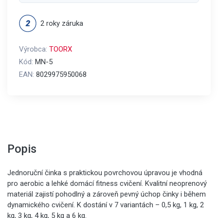
2 roky záruka
Výrobca:
TOORX
Kód:
MN-5
EAN:
8029975950068
Popis
Jednoruční činka s praktickou povrchovou úpravou je vhodná
pro aerobic a lehké domácí fitness cvičení. Kvalitní neoprenový
materiál zajistí pohodlný a zároveň pevný úchop činky i během
dynamického cvičení. K dostání v 7 variantách – 0,5 kg, 1 kg, 2
kg, 3 kg, 4 kg, 5 kg a 6 kg.