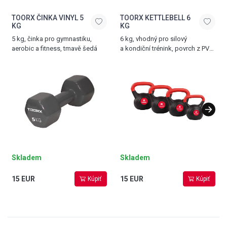
TOORX ČINKA VINYL 5
TOORX KETTLEBELL 6
KG
KG
5 kg, činka pro gymnastiku,
6 kg, vhodný pro silový
aerobic a fitness, tmavě šedá
a kondiční trénink, povrch z PVC,
černá - červená
Skladem
Skladem
15 EUR
15 EUR
Kúpiť
Kúpiť