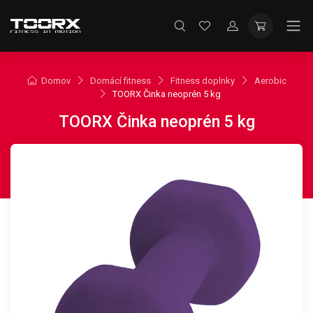
Domov
Domácí fitness
Fitness doplnky
Aerobic
TOORX Činka neoprén 5 kg
TOORX Činka neoprén 5 kg