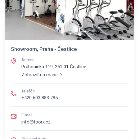
Showroom, Praha - Čestlice
Adresa
Průhonická 119, 251 01
Čestlice
Zobraziť na mape
Telefón
+420 603 883 785
E-mail
info@toorx.cz
Otevírací doba