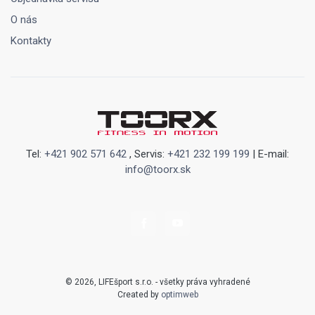
O nás
Kontakty
Tel:
+421 902 571 642
, Servis:
+421 232 199 199
| E-mail:
info@toorx.sk
© 2026, LIFEšport s.r.o. - všetky práva vyhradené
Created by
optimweb