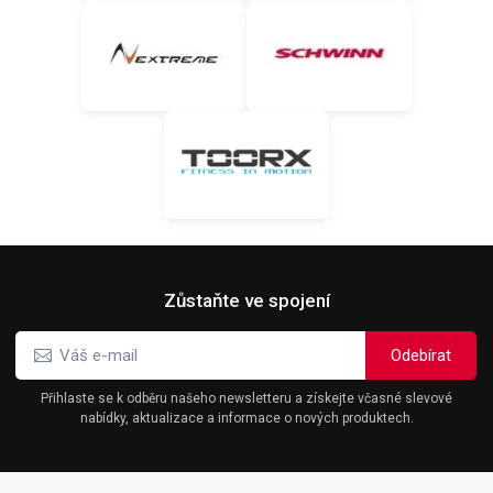
Zůstaňte ve spojení
Přihlaste se k odběru našeho newsletteru a získejte včasné slevové
nabídky, aktualizace a informace o nových produktech.