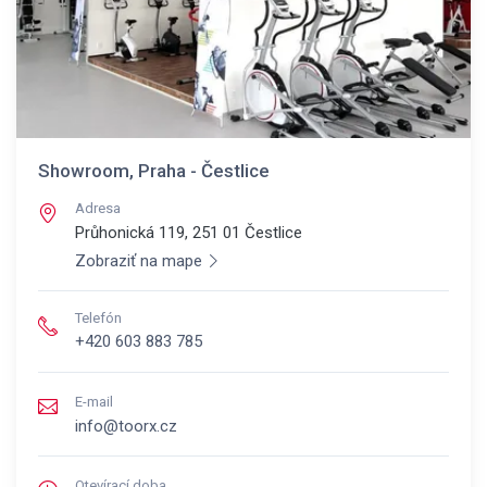
Showroom, Praha - Čestlice
Adresa
Průhonická 119, 251 01
Čestlice
Zobraziť na mape
Telefón
+420 603 883 785
E-mail
info@toorx.cz
Otevírací doba