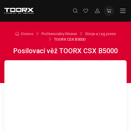
Domov
Profesionálny fitness
Stroje a Leg press
TOORX CSX B5000
Posilovací věž TOORX CSX B5000