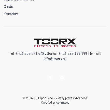
O nás
Kontakty
Tel:
+421 902 571 642
, Servis:
+421 232 199 199
| E-mail:
info@toorx.sk
© 2026, LIFEšport s.r.o. - všetky práva vyhradené
Created by
optimweb