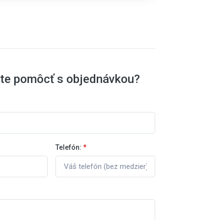
ete pomôcť s objednávkou?
Telefón:
*