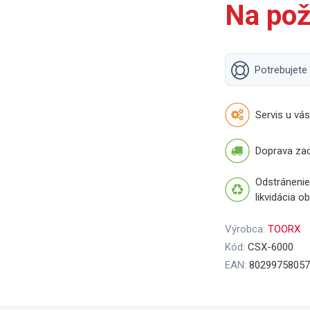
Na pož
Potrebujete
Servis u vás
Doprava za
Odstránenie
likvidácia o
Výrobca:
TOORX
Kód:
CSX-6000
EAN:
80299758057