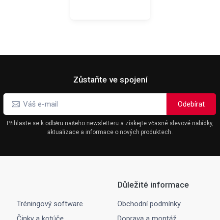
Zůstaňte ve spojení
Přihlaste se k odběru našeho newsletteru a získejte včasné slevové nabídky,
aktualizace a informace o nových produktech.
Důležité informace
Tréningový software
Obchodní podmínky
Činky a kotúče
Doprava a montáž