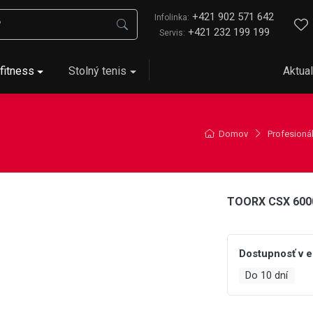
+421 902 571 642
Infolinka:
+421 232 199 199
Servis:
fitness
Stolný tenis
Aktual
Domov
Profesionál
TOORX CSX 600
Dostupnosť v 
Do 10 dní