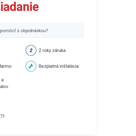
iadanie
 pomôcť s objednávkou?
2 roky záruka
darmo
Bezplatná inštalácia
 a
balov
71