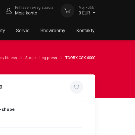
Prihlásenie/registrácia
Môj košík
Moje konto
0 EUR
ity
Servis
Showroomy
Kontakty
ny fitness
Stroje a Leg press
TOORX CSX 6000
0
e-shope