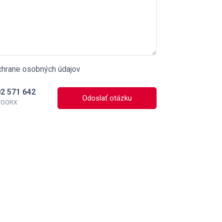
chrane osobných údajov
2 571 642
Odoslať otázku
 TOORX