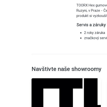
TOORX Hex gumovou 
Ruzyni, v Praze - Č
produkt si vyzkouší
Servis a záruky
2 roky záruka
značkový serv
Navštivte naše showroomy