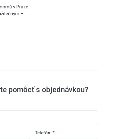
roomů v Praze -
 užitečným –
ete pomôcť s objednávkou?
Telefón:
*