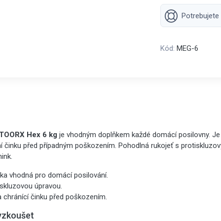
Potrebujete
Kód:
MEG-6
 TOORX Hex 6 kg
je vhodným doplňkem každé domácí posilovny. J
ání činku před případným poškozením. Pohodlná rukojeť s protiskluz
nink.
ka vhodná pro domácí posilování.
iskluzovou úpravou.
 chránící činku před poškozením.
yzkoušet