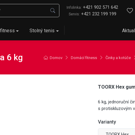
+421 902 571 642
Infolinka:
+421 232 199 199
Servis:
fitness
Stolný tenis
Aktual
a 6 kg
Domov
Domácí fitness
Činky a kotúče
TOORX Hex gumo
6 kg, jednoruční č
s protiskluzovým 
Varianty
TOORX Hex