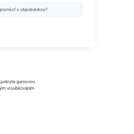
 pomôcť s objednávkou?
e pokryta gumovou
ovým vroubkováním