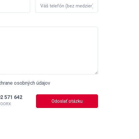
chrane osobných údajov
2 571 642
Odoslať otázku
 TOORX