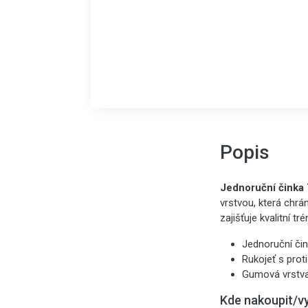
Popis
Jednoruční činka
vrstvou, která chr
zajišťuje kvalitní tré
Jednoruční čin
Rukojeť s prot
Gumová vrstva
Kde nakoupit/v