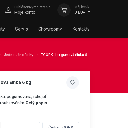
Prihlásenie/registrácia
Môj košík
Moje konto
0 EUR
ity
Servis
Showroomy
Kontakty
Jednoručné činky
TOORX Hex gumová činka 6 kg
vá činka 6 kg
inka, pogumovaná, rukojeť
vroubkováním
Celý popis
Činka TOORX