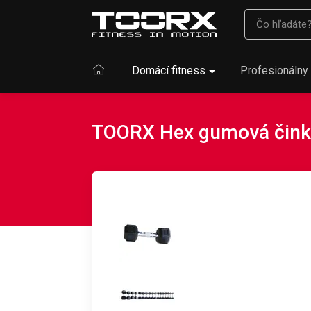
Domácí fitness
Profesionálny 
TOORX Hex gumová čink