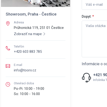
Showroom, Praha - Čestlice
Dopyt:
*
Adresa
Průhonická 119, 251 01
Čestlice
Zobraziť na mape
Telefón
+420 603 883 785
Informácie o o
E-mail
info@toorx.cz
+421 90
Infolinka
Otevírací doba
Po-Pi:
10:00 - 19:00
So:
10:00 - 16:00