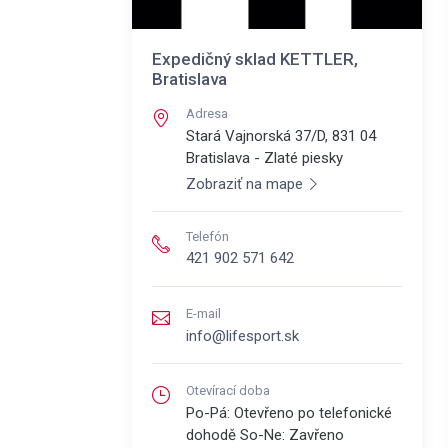
Expedičný sklad KETTLER,
Bratislava
Adresa
Stará Vajnorská 37/D, 831 04
Bratislava - Zlaté piesky
Zobraziť na mape
Telefón
421 902 571 642
E-mail
info@lifesport.sk
Otevírací doba
Po-Pá: Otevřeno po telefonické
dohodě So-Ne: Zavřeno