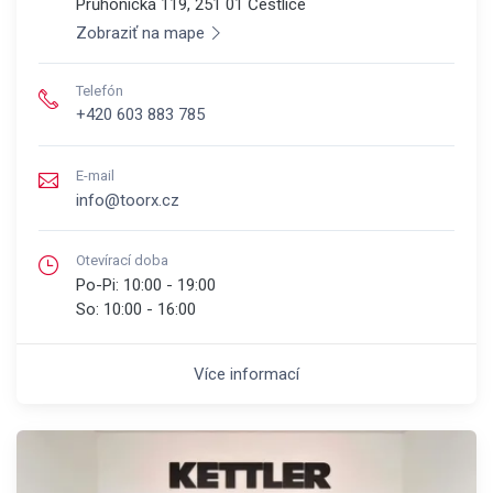
Průhonická 119, 251 01
Čestlice
Zobraziť na mape
Telefón
+420 603 883 785
E-mail
info@toorx.cz
Otevírací doba
Po-Pi:
10:00 - 19:00
So:
10:00 - 16:00
Více informací