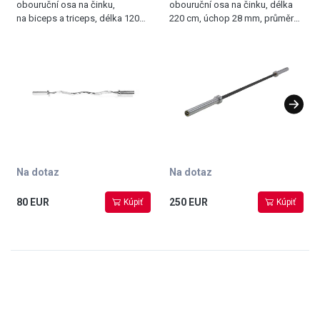
obouruční osa na činku,
obouruční osa na činku, délka
na biceps a triceps, délka 120
220 cm, úchop 28 mm, průměr
cm, průměr 50 mm, chromovaná
50 mm, chromovaná ocel,
ocel, nosnost tyče 300 kg, dvě
nosnost tyče 450 kg
matice s pružinovým uzávěrem
součástí
Na dotaz
Na dotaz
80 EUR
250 EUR
Kúpiť
Kúpiť