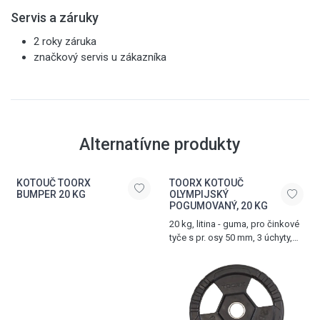
Servis a záruky
2 roky záruka
značkový servis u zákazníka
Alternatívne produkty
KOTOUČ TOORX
TOORX KOTOUČ
BUMPER 20 KG
OLYMPIJSKÝ
POGUMOVANÝ, 20 KG
20 kg, litina - guma, pro činkové
tyče s pr. osy 50 mm, 3 úchyty,
černý