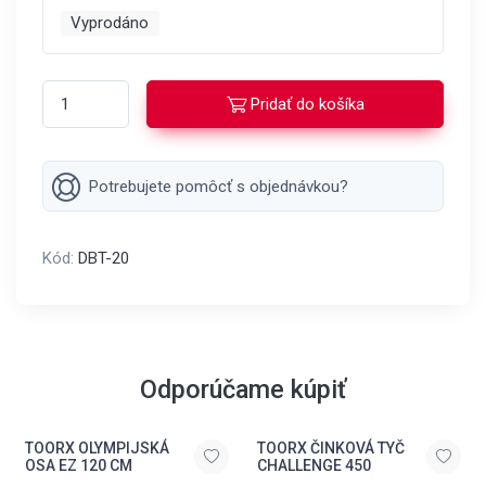
Vyprodáno
Pridať do košíka
Potrebujete pomôcť s objednávkou?
Kód:
DBT-20
Odporúčame kúpiť
TOORX OLYMPIJSKÁ
TOORX ČINKOVÁ TYČ
OSA EZ 120 CM
CHALLENGE 450