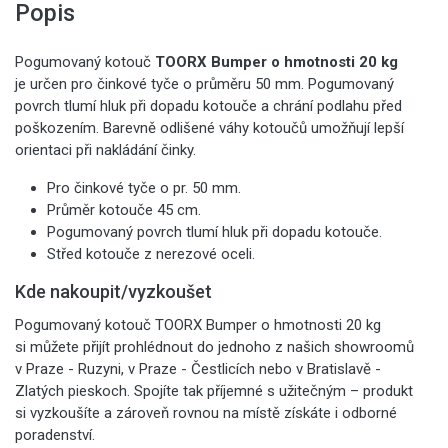
Popis
Pogumovaný kotouč
TOORX Bumper o hmotnosti 20 kg
je určen pro činkové tyče o průměru 50 mm. Pogumovaný
povrch tlumí hluk při dopadu kotouče a chrání podlahu před
poškozením. Barevně odlišené váhy kotoučů umožňují lepší
orientaci při nakládání činky.
Pro činkové tyče o pr. 50 mm.
Průměr kotouče 45 cm.
Pogumovaný povrch tlumí hluk při dopadu kotouče.
Střed kotouče z nerezové oceli.
Kde nakoupit/vyzkoušet
Pogumovaný kotouč TOORX Bumper o hmotnosti 20 kg
si můžete přijít prohlédnout do jednoho z našich showroomů
v Praze - Ruzyni, v Praze - Čestlicích nebo v Bratislavě -
Zlatých pieskoch. Spojíte tak příjemné s užitečným – produkt
si vyzkoušíte a zároveň rovnou na místě získáte i odborné
poradenství.