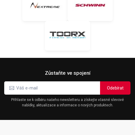
Zůstaňte ve spojení
Přihlaste se k odběru našeho newsletteru a získejte včasné slevové
nabídky, aktualizace a informace o nových produktech.