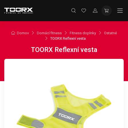
Domov
Domácí fitness
Fitness doplnky
Ostatné
TOORX Reflexní vesta
TOORX Reflexní vesta