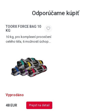
Odporúčame kúpiť
TOORX FORCE BAG 10
KG
10 kg, pro komplexní procvičení
celého těla, 6 možností úchopu,
černá - zelená
Vyprodáno
48 EUR
Prejsť na detail