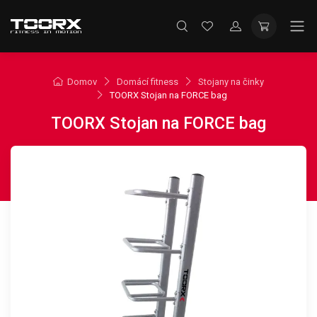
Domov
Domácí fitness
Stojany na činky
TOORX Stojan na FORCE bag
TOORX Stojan na FORCE bag