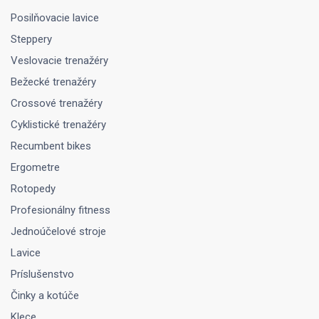
Posilňovacie lavice
Steppery
Veslovacie trenažéry
Bežecké trenažéry
Crossové trenažéry
Cyklistické trenažéry
Recumbent bikes
Ergometre
Rotopedy
Profesionálny fitness
Jednoúčelové stroje
Lavice
Príslušenstvo
Činky a kotúče
Klece