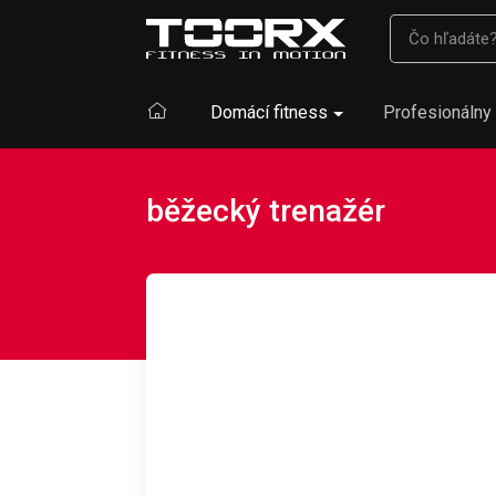
Domácí fitness
Profesionálny 
běžecký trenažér