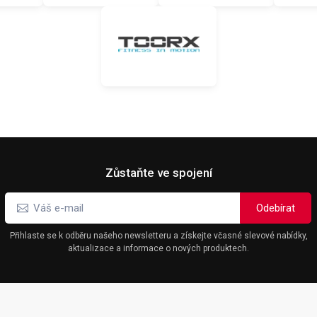
Zůstaňte ve spojení
Přihlaste se k odběru našeho newsletteru a získejte včasné slevové nabídky,
aktualizace a informace o nových produktech.