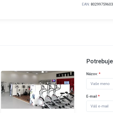
EAN:
80299759603
Potrebuj
Názov:
*
E-mail
*