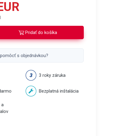
 EUR
H
Pridať do košíka
 pomôcť s objednávkou?
3 roky záruka
darmo
Bezplatná inštalácia
 a
balov