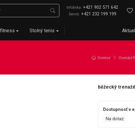
+421 902 571 642
Infolinka:
+421 232 199 199
Servis:
fitness
Stolný tenis
Aktual
Domov
Domácí f
běžecký trenaž
Dostupnosť v 
Na dotaz