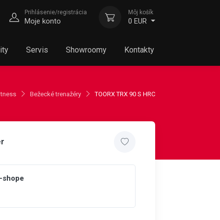
Prihlásenie/registrácia
Môj košík
Moje konto
0 EUR
ity
Servis
Showroomy
Kontakty
itness
Bežecké trenažéry
TOORX TRX 90 S HRC
ér
e-shope