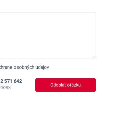
chrane osobných údajov
2 571 642
Odoslať otázku
 TOORX