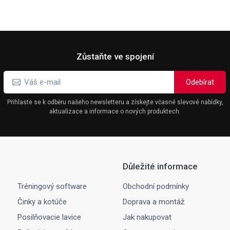
Zůstaňte ve spojení
Přihlaste se k odběru našeho newsletteru a získejte včasné slevové nabídky,
aktualizace a informace o nových produktech.
Důležité informace
Tréningový software
Obchodní podmínky
Činky a kotúče
Doprava a montáž
Posilňovacie lavice
Jak nakupovat