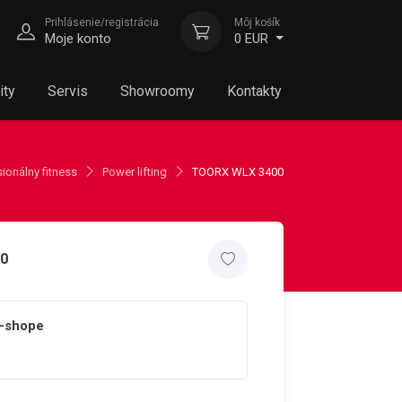
Prihlásenie/registrácia
Môj košík
Moje konto
0 EUR
ity
Servis
Showroomy
Kontakty
ionálny fitness
Power lifting
TOORX WLX 3400
0
e-shope