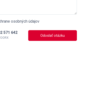
chrane osobných údajov
2 571 642
Odoslať otázku
 TOORX