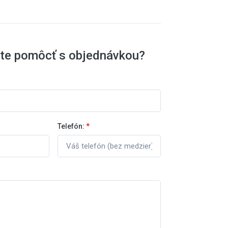
ete pomôcť s objednávkou?
Telefón:
*