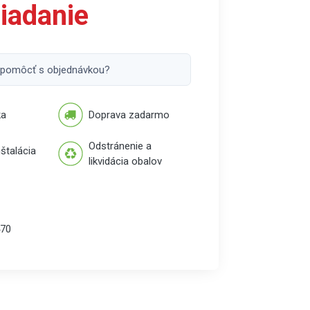
iadanie
 pomôcť s objednávkou?
ka
Doprava zadarmo
Odstránenie a
štalácia
likvidácia obalov
70