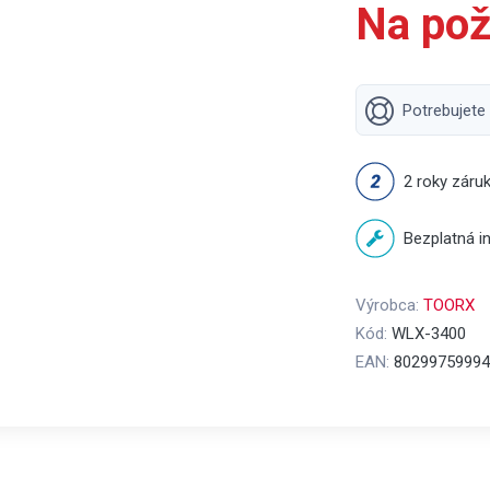
Na pož
Potrebujete
2 roky záru
Bezplatná in
Výrobca:
TOORX
Kód:
WLX-3400
EAN:
80299759994