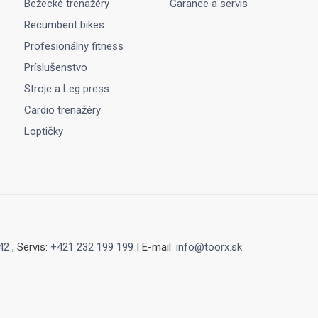
Bežecké trenažéry
Garance a servis
Recumbent bikes
Profesionálny fitness
Príslušenstvo
Stroje a Leg press
Cardio trenažéry
Loptičky
42
, Servis:
+421 232 199 199
| E-mail:
info@toorx.sk