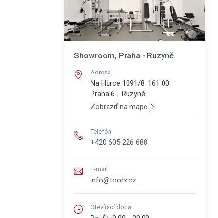
Showroom, Praha - Ruzyně
Adresa
Na Hůrce 1091/8, 161 00
Praha 6 - Ruzyně
Zobraziť na mape
Telefón
+420 605 226 688
E-mail
info@toorx.cz
Otevírací doba
Po-Št:
9:00 - 20:00