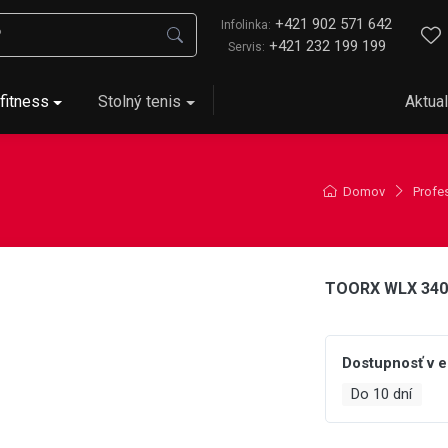
+421 902 571 642
Infolinka:
+421 232 199 199
Servis:
fitness
Stolný tenis
Aktual
Domov
Profes
TOORX WLX 340
Dostupnosť v 
Do 10 dní