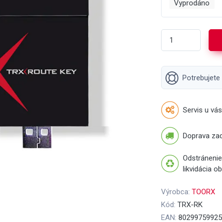
Vyprodáno
Potrebujete
Servis u vás
Doprava za
Odstránenie
likvidácia o
Výrobca:
TOORX
Kód:
TRX-RK
EAN:
80299759925