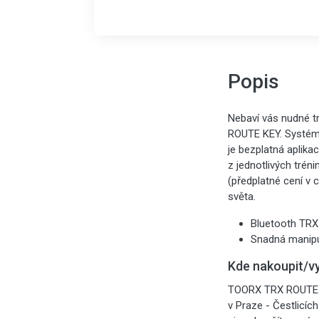
Popis
Nebaví vás nudné t
ROUTE KEY. Systém 
je bezplatná aplika
z jednotlivých tréni
(předplatné cení v
světa.
Bluetooth TRX
Snadná manipu
Kde nakoupit/v
TOORX TRX ROUTE KE
v Praze - Čestlicíc