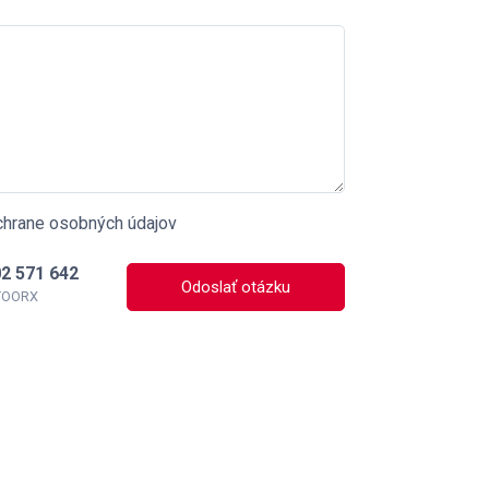
chrane osobných údajov
2 571 642
Odoslať otázku
 TOORX