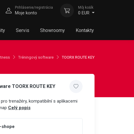
Prihlásenie/registrácia
Môj košík
Moje konto
0 EUR
ity
Servis
Showroomy
Kontakty
itness
Tréningový software
TOORX ROUTE KEY
ftware TOORX ROUTE KEY
pro trenažéry, kompatibilní s aplikacemi
omap
Celý popis
e-shope