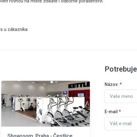
oveň rovnou na místě získáte i odborné poradenství.
is u zákazníka
Potrebuj
Názov:
*
E-mail
*
Showroom, Praha - Čestlice