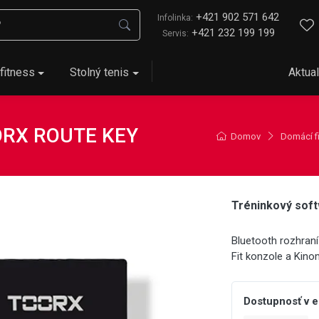
+421 902 571 642
Infolinka:
+421 232 199 199
Servis:
fitness
Stolný tenis
Aktual
OORX ROUTE KEY
Domov
Domácí f
Tréninkový so
Bluetooth rozhraní 
Fit konzole a Kin
Dostupnosť v 