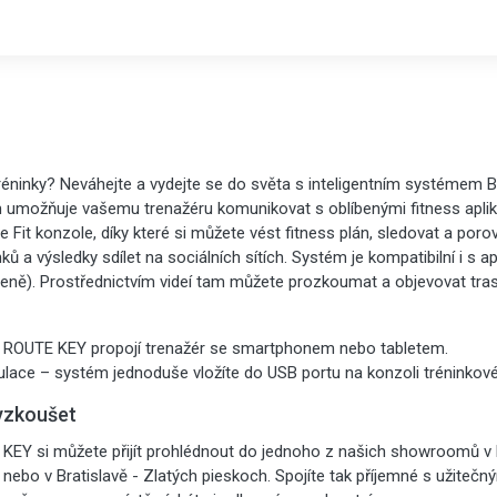
réninky? Neváhejte a vydejte se do světa s inteligentním systémem 
umožňuje vašemu trenažéru komunikovat s oblíbenými fitness aplik
ce Fit konzole, díky které si můžete vést fitness plán, sledovat a por
nků a výsledky sdílet na sociálních sítích. Systém je kompatibilní i s 
 ceně). Prostřednictvím videí tam můžete prozkoumat a objevovat tra
 ROUTE KEY propojí trenažér se smartphonem nebo tabletem.
lace – systém jednoduše vložíte do USB portu na konzoli tréninkov
yzkoušet
Y si můžete přijít prohlédnout do jednoho z našich showroomů v P
h nebo v Bratislavě - Zlatých pieskoch. Spojíte tak příjemné s užiteč