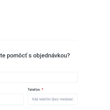
ete pomôcť s objednávkou?
Telefón:
*