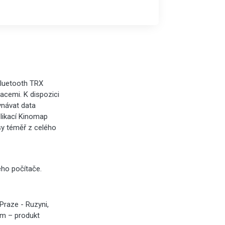
Bluetooth TRX
acemi. K dispozici
ovnávat data
aplikací Kinomap
sy téměř z celého
ého počítače.
raze - Ruzyni,
ným – produkt