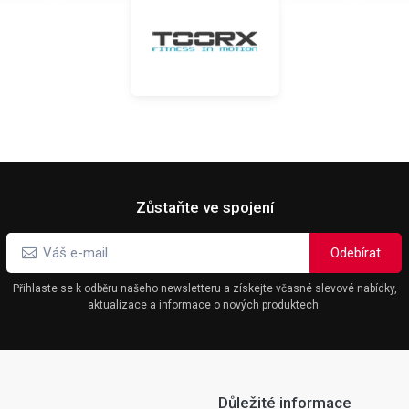
Zůstaňte ve spojení
Přihlaste se k odběru našeho newsletteru a získejte včasné slevové nabídky,
aktualizace a informace o nových produktech.
Důležité informace