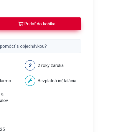
Pridať do košíka
 pomôcť s objednávkou?
2 roky záruka
darmo
Bezplatná inštalácia
 a
balov
25