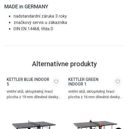
MADE in GERMANY
nadstandardní záruka 3 roky
značkový servis u zákazníka
DIN EN 14468, třída D
Alternatívne produkty
KETTLER BLUE INDOOR
KETTLER GREEN
5
INDOOR 1
vnitřní stůl, sklopitelný, hrací
vnitřní stůl, sklopitelný, hrací
plocha z 19 mm dřevěné desky,
plocha z 16 mm dřevěné desky,
4 otočná pogumovaná kolečka,
4 otočná kolečka, síťka součástí
síťka součástí stolu, vyrovnávací
stolu, možnost hry jednoho
mechanismus, možnost hry
hráče, držák na pálky
jednoho hráče, držák na pálky
a míčky, hmotnost 61,5 kg,
a míčky, jednoduchý
vyroben v Německu