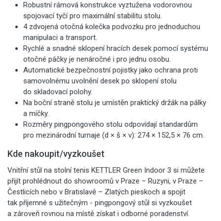
Robustní rámová konstrukce vyztužena vodorovnou
spojovací tyčí pro maximální stabilitu stolu.
4 zdvojená otočná kolečka podvozku pro jednoduchou
manipulaci a transport.
Rychlé a snadné sklopení hracích desek pomocí systému
otočné páčky je nenáročné i pro jednu osobu.
Automatické bezpečnostní pojistky jako ochrana proti
samovolnému uvolnění desek po sklopení stolu
do skladovací polohy.
Na boční straně stolu je umístěn praktický držák na pálky
a míčky.
Rozměry pingpongového stolu odpovídají standardům
pro mezinárodní turnaje (d × š × v): 274 × 152,5 × 76 cm.
Kde nakoupit/vyzkoušet
Vnitřní stůl na stolní tenis KETTLER Green Indoor 3
si můžete
přijít prohlédnout do showroomů v Praze – Ruzyni, v Praze –
Čestlicích nebo v Bratislavě – Zlatých pieskoch a spojit
tak příjemné s užitečným - pingpongový stůl si vyzkoušet
a zároveň rovnou na místě získat i odborné poradenství.