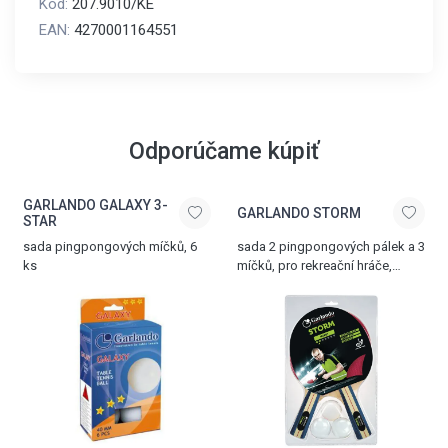
Kód:
207.9010/KE
EAN:
4270001164551
Odporúčame kúpiť
GARLANDO GALAXY 3-
GARLANDO STORM
STAR
sada pingpongových míčků, 6
sada 2 pingpongových pálek a 3
ks
míčků, pro rekreační hráče,
schváleno ITTF