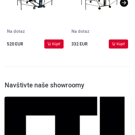
mechanismus
sklopení, hmotnost 76 kg,
vyroben v Německu
Na dotaz
Na dotaz
520 EUR
332 EUR
Kúpiť
Kúpiť
Navštivte naše showroomy