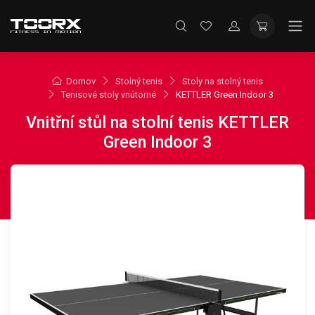
Domov
Stolný tenis
Stoly na stolný tenis
Tenisové stoly vnútorné
KETTLER Green Indoor 3
Vnitřní stůl na stolní tenis KETTLER
Green Indoor 3