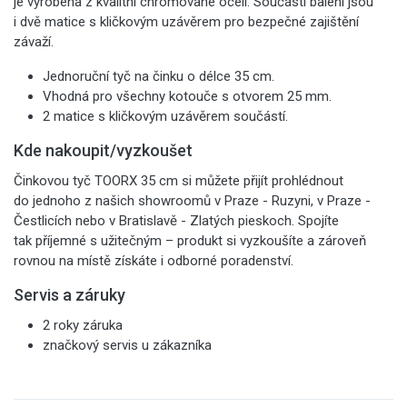
je vyrobena z kvalitní chromované oceli. Součástí balení jsou
i dvě matice s kličkovým uzávěrem pro bezpečné zajištění
závaží.
Jednoruční tyč na činku o délce 35 cm.
Vhodná pro všechny kotouče s otvorem 25 mm.
2 matice s kličkovým uzávěrem součástí.
Kde nakoupit/vyzkoušet
Činkovou tyč TOORX 35 cm si můžete přijít prohlédnout
do jednoho z našich showroomů v Praze - Ruzyni, v Praze -
Čestlicích nebo v Bratislavě - Zlatých pieskoch. Spojíte
tak příjemné s užitečným – produkt si vyzkoušíte a zároveň
rovnou na místě získáte i odborné poradenství.
Servis a záruky
2 roky záruka
značkový servis u zákazníka