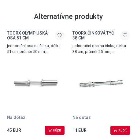
Alternatívne produkty
TOORX OLYMPIJSKÁ
TOORX ČINKOVÁ TYČ
OSA 51 CM
38 CM
jednoruční osa na činku, délka
jednoruční osa na činku, délka
51 cm, průměr 50 mm,
38 cm, průměr 25 mm,
chromovaná ocel
chromovaná ocel, dvě matice
ve tvaru hvězdy součástí
Na dotaz
Na dotaz
45 EUR
11 EUR
Kúpiť
Kúpiť