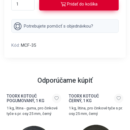
Pridať do košíka
Potrebujete pomôcť s objednávkou?
Kód:
MCF-35
Odporúčame kúpiť
TOORX KOTOUČ
TOORX KOTOUČ
POGUMOVANÝ, 1 KG
ČERNÝ, 1 KG
1 kg, litina - guma, pro činkové
1 kg, litina, pro činkové tyče s pr.
tyče s pr. osy 25 mm, černý
osy 25 mm, černý