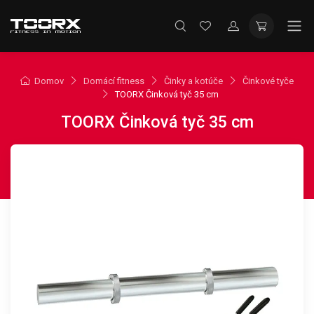
Domov
Domácí fitness
Činky a kotúče
Činkové tyče
TOORX Činková tyč 35 cm
TOORX Činková tyč 35 cm