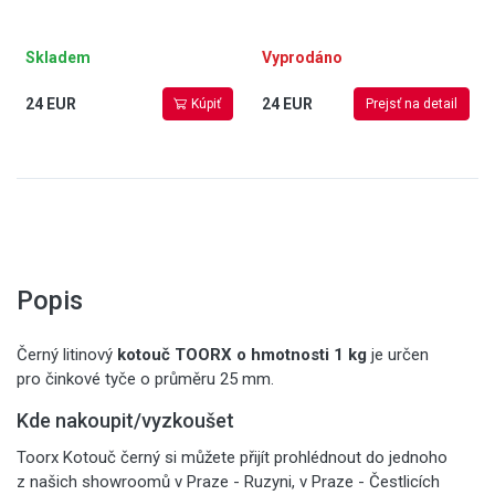
Skladem
Vyprodáno
24 EUR
24 EUR
Kúpiť
Prejsť na detail
Popis
Černý litinový
kotouč TOORX o hmotnosti 1 kg
je určen
pro činkové tyče o průměru 25 mm.
Kde nakoupit/vyzkoušet
Toorx Kotouč černý si můžete přijít prohlédnout do jednoho
z našich showroomů v Praze - Ruzyni, v Praze - Čestlicích