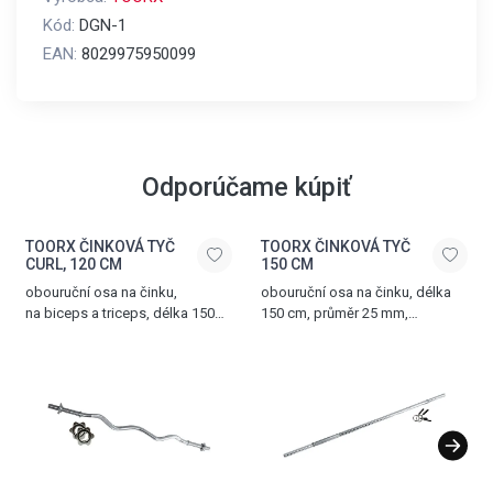
Kód:
DGN-1
EAN:
8029975950099
Odporúčame kúpiť
TOORX ČINKOVÁ TYČ
TOORX ČINKOVÁ TYČ
CURL, 120 CM
150 CM
obouruční osa na činku,
obouruční osa na činku, délka
na biceps a triceps, délka 150
150 cm, průměr 25 mm,
cm, průměr 25 mm, chromovaná
chromovaná ocel, dvě matice
ocel, dvě matice ve tvaru hvězdy
s uzávěrem na kličku součástí
součástí