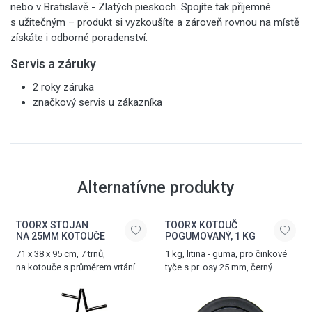
nebo v Bratislavě - Zlatých pieskoch. Spojíte tak příjemné
s užitečným – produkt si vyzkoušíte a zároveň rovnou na místě
získáte i odborné poradenství.
Servis a záruky
2 roky záruka
značkový servis u zákazníka
Alternatívne produkty
TOORX STOJAN
TOORX KOTOUČ
NA 25MM KOTOUČE
POGUMOVANÝ, 1 KG
71 x 38 x 95 cm, 7 trnů,
1 kg, litina - guma, pro činkové
na kotouče s průměrem vrtání 25
tyče s pr. osy 25 mm, černý
mm