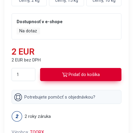
černý, 2 kg
černý, 15 kg
černý, 10 kg
Dostupnosť v e-shope
Na dotaz
2 EUR
2 EUR bez DPH
Pridať do košíka
Potrebujete pomôcť s objednávkou?
2 roky záruka
Výrobca:
TOORX