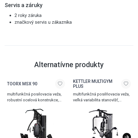
Servis a záruky
2 roky záruka
značkový servis u zákazníka
Alternatívne produkty
KETTLER MULTIGYM
TOORX MSX 90
PLUS
multifunkčná posilovacia veža,
multifunkčná posilňovacia veža,
robustní ocelová konstrukce,
veľká variabilita stanovíšť,
velká škála tréninkových
systém 3D Flex Motion, Butterfly,
stanovišť, nastavitelný leg press,
Latissimus, unožovanie,
bicepsová opierka, horizontálna
veslovanie, závažie 5-80 kg,
polohovateľná zádová opierka,
nosnosť 130 kg
jednoduché nastavenie záťaže,
centrá lní kryté závažie 102 kg,