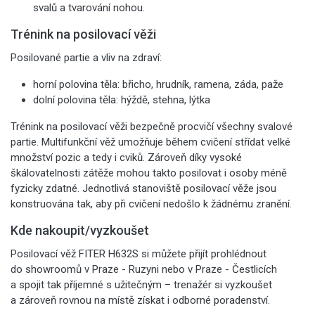
svalů a tvarování nohou.
Trénink na posilovací věži
Posilované partie a vliv na zdraví:
horní polovina těla: břicho, hrudník, ramena, záda, paže
dolní polovina těla: hýždě, stehna, lýtka
Trénink na posilovací věži bezpečně procvičí všechny svalové
partie. Multifunkční věž umožňuje během cvičení střídat velké
množství pozic a tedy i cviků. Zároveň díky vysoké
škálovatelnosti zátěže mohou takto posilovat i osoby méně
fyzicky zdatné. Jednotlivá stanoviště posilovací věže jsou
konstruována tak, aby při cvičení nedošlo k žádnému zranění.
Kde nakoupit/vyzkoušet
Posilovací věž FITER H632S si můžete přijít prohlédnout
do showroomů v Praze - Ruzyni nebo v Praze - Čestlicích
a spojit tak příjemné s užitečným – trenažér si vyzkoušet
a zároveň rovnou na místě získat i odborné poradenství.