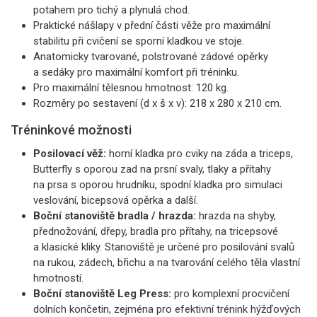
potahem pro tichý a plynulá chod.
Praktické nášlapy v přední části věže pro maximální
stabilitu při cvičení se sporní kladkou ve stoje.
Anatomicky tvarované, polstrované zádové opěrky
a sedáky pro maximální komfort při tréninku.
Pro maximální tělesnou hmotnost: 120 kg.
Rozměry po sestavení (d x š x v): 218 x 280 x 210 cm.
Tréninkové možnosti
Posilovací věž:
horní kladka pro cviky na záda a triceps,
Butterfly s oporou zad na prsní svaly, tlaky a přítahy
na prsa s oporou hrudníku, spodní kladka pro simulaci
veslování, bicepsová opěrka a další.
Boční stanoviště bradla / hrazda:
hrazda na shyby,
přednožování, dřepy, bradla pro přítahy, na tricepsové
a klasické kliky. Stanoviště je určené pro posilování svalů
na rukou, zádech, břichu a na tvarování celého těla vlastní
hmotností.
Boční stanoviště Leg Press:
pro komplexní procvičení
dolních končetin, zejména
pro efektivní trénink hýžďových