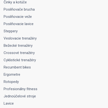
Činky a kotúče
Posilňovače brucha
Posilňovacie veže
Posilňovacie lavice
Steppery
Veslovacie trenažéry
Bežecké trenažéry
Crossové trenažéry
Cyklistické trenažéry
Recumbent bikes
Ergometre
Rotopedy
Profesionálny fitness
Jednoúčelové stroje
Lavice