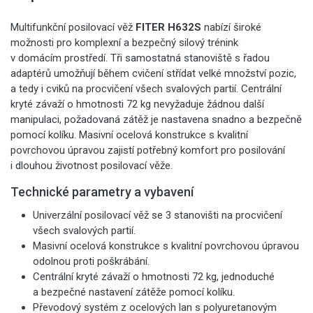
Multifunkční posilovací věž
FITER H632S
nabízí široké
možnosti pro komplexní a bezpečný silový trénink
v domácím prostředí. Tři samostatná stanoviště s řadou
adaptérů umožňují během cvičení střídat velké množství pozic,
a tedy i cviků na procvičení všech svalových partií. Centrální
kryté závaží o hmotnosti 72 kg nevyžaduje žádnou další
manipulaci, požadovaná zátěž je nastavena snadno a bezpečně
pomocí kolíku. Masivní ocelová konstrukce s kvalitní
povrchovou úpravou zajistí potřebný komfort pro posilování
i dlouhou životnost posilovací věže.
Technické parametry a vybavení
Univerzální posilovací věž se 3 stanovišti na procvičení
všech svalových partií.
Masivní ocelová konstrukce s kvalitní povrchovou úpravou
odolnou proti poškrábání.
Centrální kryté závaží o hmotnosti 72 kg, jednoduché
a bezpečné nastavení zátěže pomocí kolíku.
Převodový systém z ocelových lan s polyuretanovým